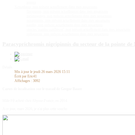
moorii
Xenotilapia, non présent actuellement dans mes aquariums
flavipinnis, non présent actuellement dans mes aquariums
melanogenys, non présent actuellement dans mes aquariums
ornatipinnis, non présent actuellement dans mes aquariums
papilio, non présent actuellement dans mes aquariums
species 'papilio sunflower', non présent actuellement dans mes aquariums
spilopterus, non présent actuellement dans mes aquariums
Paracyprichromis nigripinnis du secteur de la pointe d
Détails
Mis à jour le jeudi 26 mars 2026 15:11
Écrit par Eric41
Affichages : 3092
Cartes de localisation sur le travail de Gregor Bauer
Mâle F0 acheté chez Abysse-France, en 2014.
A ce jour, mars 2026, je n'ai plus cette souche.