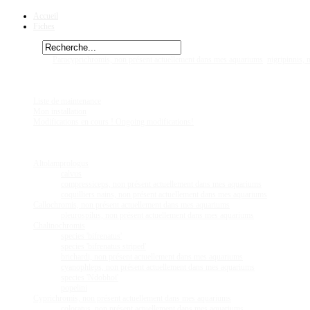
Accueil
Fiches
Rechercher
Vous êtes ici :
Paracyprichromis, non présent actuellement dans mes aquariums
nigripinnis,
Chez
Eric41
Liste de maintenance
Mon installation
Modifications en cours ! Ongoing modifications!
Fiches
Poissons
Altolamprologus
calvus
compressiceps, non présent actuellement dans mes aquariums
coquilliers nains, non présent actuellement dans mes aquariums
Callochromis, non présent actuellement dans mes aquariums
pleurospilus, non présent actuellement dans mes aquariums
Chalinochromis
species 'bifrenatus'
species 'bifrenatus striped'
brichardi, non présent actuellement dans mes aquariums
cyanophleps, non présent actuellement dans mes aquariums
species 'Ndobhoï'
popelini
Cyprichromis, non présent actuellement dans mes aquariums
coloratus, non présent actuellement dans mes aquariums