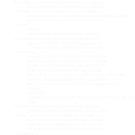
Reganochromis, non présent actuellement dans mes aquariums
calliurus, non présent actuellement dans mes aquariums
Spathodus, non présent actuellement dans mes aquariums
species 'Erythrodon nord', non présent actuellement dans mes aquariums
marlieri, non présent actuellement dans mes aquariums
Synodontis
petricola
polli, non présent actuellement dans mes aquariums
Tanganicodus, non présent actuellement dans mes aquariums
irsacae, non présent actuellement dans mes aquariums
cf. irsacae, non présent actuellement dans mes aquariums
Telmatochromis
bifrenatus, non présent actuellement dans mes aquariums
brichardi, non présent actuellement dans mes aquariums
burgeoni, non présent actuellement dans mes aquariums
dhonti, non présent actuellement dans mes aquariums
species 'dhonti orange', non présent actuellement dans mes aquariums
macrolepis, non présent actuellement dans mes aquariums
species 'Longola', non présent actuellement dans mes aquariums
temporalis
cf. temporalis
species 'telmatochromis coquilliers', non présent actuellement dans mes aqu
vittatus
Triglachromis, non présent actuellement dans mes aquariums
otostigma, non présent actuellement dans mes aquariums
Tropheus, non présent actuellement dans mes aquariums
duboisi, non présent actuellement dans mes aquariums
moorii, non présent actuellement dans mes aquariums
species, non présent actuellement dans mes aquariums
Variabilichromis