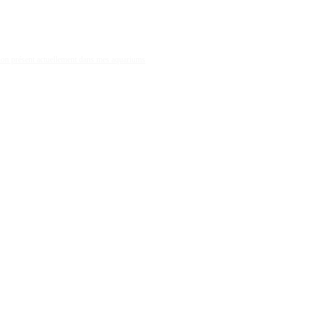
 non présent actuellement dans mes aquariums
Paracyprichromis nigripinnis du secteur de la p