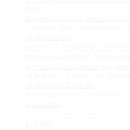
niger
nigriventris, non présent act
obscurus, non présent actuel
cf olivaceous
pectoralis, non présent actue
species 'Kisongwa', non prése
species affinis 'pectoralis', 
cf petricola Congo, non prése
cf petricola Zambie
species 'princess Lyamembe', 
aquariums
prochilus, non présent actuel
pulcher