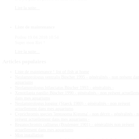
Lire la suite...
Liste de maintenance
Poilou
19.04.2018 10:54
Super mon Riri !
Lire la suite...
Articles
populaires
Liste de maintenance ! list of fish at home
Neolamprologus ventralis Büscher 1995 - généralités - non présent da
aquariums
Neolamprologus bifasciatus Büscher 1993 - généralités -
Xenotilapia papilio Büscher 1990 - généralités - non présent actuellem
dans mes aquariums
Neolamprologus longior (Staeck 1980) - généralités - non présent
actuellement dans mes aquariums
Cyprichromis species 'leptosoma Kigoma' - non décrit - généralités - 
présent actuellement dans mes aquariums -
Reganochromis calliurus (Boulenger 1901) - généralités non présent
actuellement dans mes aquariums
Mon installation