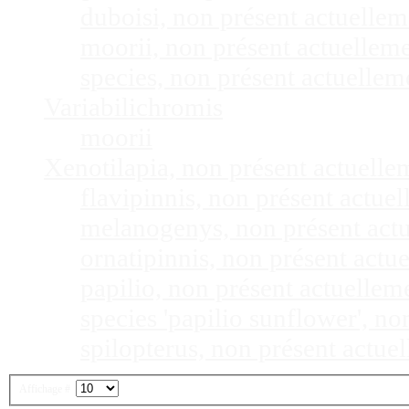
duboisi, non présent actuelle
moorii, non présent actuellem
species, non présent actuelle
Variabilichromis
moorii
Xenotilapia, non présent actuell
flavipinnis, non présent actu
melanogenys, non présent act
ornatipinnis, non présent act
papilio, non présent actuelle
species 'papilio sunflower', n
spilopterus, non présent actu
Affichage #