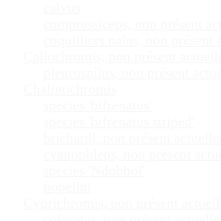
calvus
compressiceps, non présent a
coquilliers nains, non présen
Callochromis, non présent actuel
pleurospilus, non présent act
Chalinochromis
species 'bifrenatus'
species 'bifrenatus striped'
brichardi, non présent actuel
cyanophleps, non présent act
species 'Ndobhoï'
popelini
Cyprichromis, non présent actue
coloratus, non présent actuel