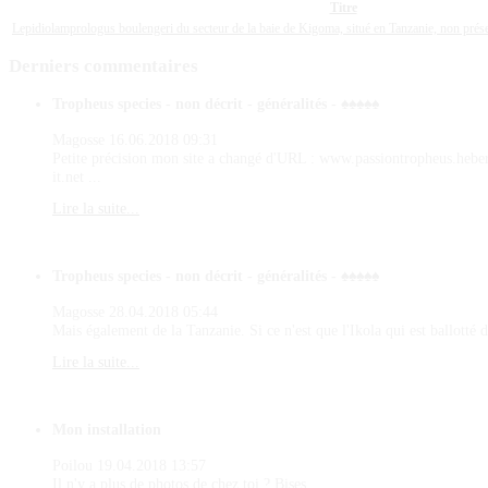
Titre
Lepidiolamprologus boulengeri du secteur de la baie de Kigoma, situé en Tanzanie, non pré
Derniers
commentaires
Tropheus species - non décrit - généralités - ♠♠♠♠♠
Magosse
16.06.2018 09:31
Petite précision mon site a changé d'URL : www.passiontropheus.hebe
it.net ...
Lire la suite...
Tropheus species - non décrit - généralités - ♠♠♠♠♠
Magosse
28.04.2018 05:44
Mais également de la Tanzanie. Si ce n'est que l'Ikola qui est ballotté d
Lire la suite...
Mon installation
Poilou
19.04.2018 13:57
Il n'y a plus de photos de chez toi ? Bises