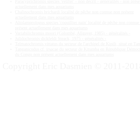
Paracyprichromis species 'velifer' - non décrit - généralités - non prése
actuellement dans mes aquariums
Chalinochromis brichardi localité de pêche non connue non présent
actuellement dans mes aquariums
Altolamprologus species 'coquillier nain' localité de pêche non connue
présent actuellement dans mes aquariums
Variabilichromis moori (Colombé, Allgayer, 1985) - généralités -
Julidochromis dickfeldi Steack, 1975 - généralités -
Telmatochromis vittatus du secteur de l'archipel de Kipili, situé en Ta
Tanganicodus cf. irsacae du secteur de Kitumba en République Démoc
du Congo non présent actuellement dans mes aquariums
Copyright Eric Dasmien © 2011-2018. 