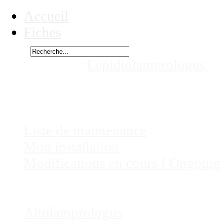
Accueil
Fiches
Rechercher
Vous êtes ici :
Lepidiolamprologus
b
mes aquariums
Chez
Eric41
Liste de maintenance
Mon installation
Modifications en cours ! Ongoing
Fiches
Poissons
Altolamprologus