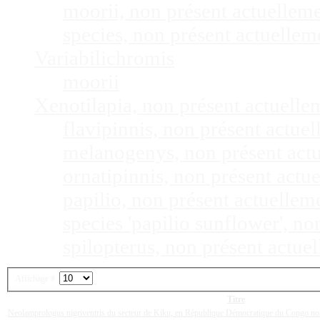
moorii, non présent actuellem
species, non présent actuelle
Variabilichromis
moorii
Xenotilapia, non présent actuell
flavipinnis, non présent actu
melanogenys, non présent act
ornatipinnis, non présent act
papilio, non présent actuelle
species 'papilio sunflower', n
spilopterus, non présent actu
Affichage #
Titre
Neolamprologus nigriventris du secteur de Kiku, en République Démocratique du Congo no