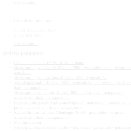
Lire la suite...
Liste de maintenance
Poilou
19.04.2018 10:54
Super mon Riri !
Lire la suite...
Articles
populaires
Liste de maintenance ! list of fish at home
Neolamprologus ventralis Büscher 1995 - généralités - non présent da
aquariums
Neolamprologus bifasciatus Büscher 1993 - généralités -
Xenotilapia papilio Büscher 1990 - généralités - non présent actuellem
dans mes aquariums
Neolamprologus longior (Staeck 1980) - généralités - non présent
actuellement dans mes aquariums
Cyprichromis species 'leptosoma Kigoma' - non décrit - généralités - 
présent actuellement dans mes aquariums -
Reganochromis calliurus (Boulenger 1901) - généralités non présent
actuellement dans mes aquariums
Mon installation
Paracyprichromis species 'velifer' - non décrit - généralités - non prése