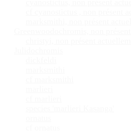
cyanostictus, non présent act
cf cyanostictus , non présent
marksmithi, non présent actu
Greenwoodochromis, non présent
christyi, non présent actuell
Julidochromis
dickfeldi
marksmithi
cf marksmithi
marlieri
cf marlieri
species 'marlieri Kasanga'
ornatus
cf ornatus