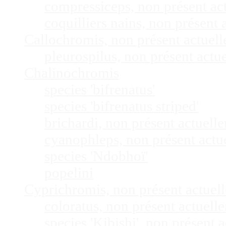
compressiceps, non présent a
coquilliers nains, non présen
Callochromis, non présent actuel
pleurospilus, non présent act
Chalinochromis
species 'bifrenatus'
species 'bifrenatus striped'
brichardi, non présent actuel
cyanophleps, non présent act
species 'Ndobhoï'
popelini
Cyprichromis, non présent actue
coloratus, non présent actuel
species 'Kibishi', non présent