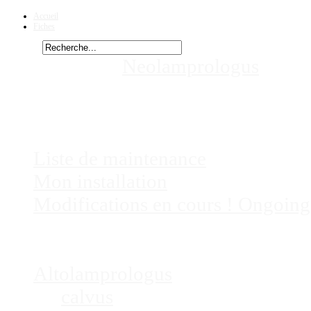
Accueil
Fiches
Rechercher
Vous êtes ici :
Neolamprologus
nigri
aquariums
Chez
Eric41
Liste de maintenance
Mon installation
Modifications en cours ! Ongoing
Fiches
Poissons
Altolamprologus
calvus