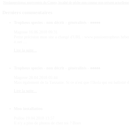
Neolamprologus nigriventris du Congo, localité de pêche non connue non présent actuellem
Derniers
commentaires
Tropheus species - non décrit - généralités - ♠♠♠♠♠
Magosse
16.06.2018 09:31
Petite précision mon site a changé d'URL : www.passiontropheus.hebe
it.net ...
Lire la suite...
Tropheus species - non décrit - généralités - ♠♠♠♠♠
Magosse
28.04.2018 05:44
Mais également de la Tanzanie. Si ce n'est que l'Ikola qui est ballotté d
Lire la suite...
Mon installation
Poilou
19.04.2018 13:57
Il n'y a plus de photos de chez toi ? Bises