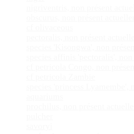
nigriventris, non présent act
obscurus, non présent actuel
cf olivaceous
pectoralis, non présent actue
species 'Kisongwa', non prése
species affinis 'pectoralis', 
cf petricola Congo, non prése
cf petricola Zambie
species 'princess Lyamembe', 
aquariums
prochilus, non présent actuel
pulcher
savoryi