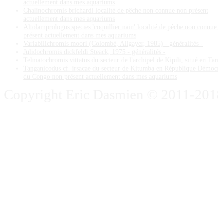
actuellement dans mes aquariums
Chalinochromis brichardi localité de pêche non connue non présent
actuellement dans mes aquariums
Altolamprologus species 'coquillier nain' localité de pêche non connue
présent actuellement dans mes aquariums
Variabilichromis moori (Colombé, Allgayer, 1985) - généralités -
Julidochromis dickfeldi Steack, 1975 - généralités -
Telmatochromis vittatus du secteur de l'archipel de Kipili, situé en Ta
Tanganicodus cf. irsacae du secteur de Kitumba en République Démoc
du Congo non présent actuellement dans mes aquariums
Copyright Eric Dasmien © 2011-2018. 