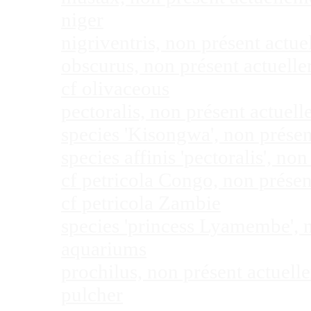
niger
nigriventris, non présent act
obscurus, non présent actuel
cf olivaceous
pectoralis, non présent actue
species 'Kisongwa', non prése
species affinis 'pectoralis', 
cf petricola Congo, non prése
cf petricola Zambie
species 'princess Lyamembe', 
aquariums
prochilus, non présent actuel
pulcher