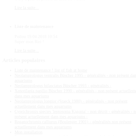
Lire la suite...
Liste de maintenance
Poilou
19.04.2018 10:54
Super mon Riri !
Lire la suite...
Articles
populaires
Liste de maintenance ! list of fish at home
Neolamprologus ventralis Büscher 1995 - généralités - non présent da
aquariums
Neolamprologus bifasciatus Büscher 1993 - généralités -
Xenotilapia papilio Büscher 1990 - généralités - non présent actuellem
dans mes aquariums
Neolamprologus longior (Staeck 1980) - généralités - non présent
actuellement dans mes aquariums
Cyprichromis species 'leptosoma Kigoma' - non décrit - généralités - 
présent actuellement dans mes aquariums -
Reganochromis calliurus (Boulenger 1901) - généralités non présent
actuellement dans mes aquariums
Mon installation