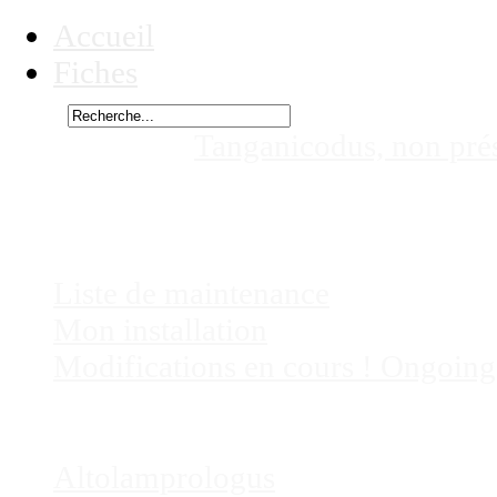
Accueil
Fiches
Rechercher
Vous êtes ici :
Tanganicodus, non pré
irsacae, non présent actuellement da
Chez
Eric41
Liste de maintenance
Mon installation
Modifications en cours ! Ongoing
Fiches
Poissons
Altolamprologus