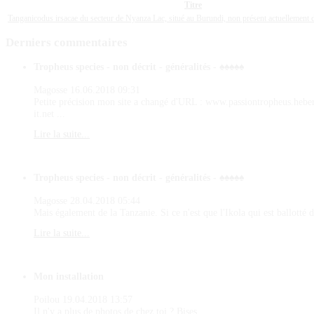
Titre
Tanganicodus irsacae du secteur de Nyanza Lac, situé au Burundi, non présent actuellement
Derniers
commentaires
Tropheus species - non décrit - généralités - ♠♠♠♠♠
Magosse
16.06.2018 09:31
Petite précision mon site a changé d'URL : www.passiontropheus.hebe
it.net ...
Lire la suite...
Tropheus species - non décrit - généralités - ♠♠♠♠♠
Magosse
28.04.2018 05:44
Mais également de la Tanzanie. Si ce n'est que l'Ikola qui est ballotté d
Lire la suite...
Mon installation
Poilou
19.04.2018 13:57
Il n'y a plus de photos de chez toi ? Bises