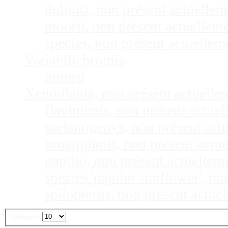
duboisi, non présent actuelle
moorii, non présent actuellem
species, non présent actuelle
Variabilichromis
moorii
Xenotilapia, non présent actuell
flavipinnis, non présent actu
melanogenys, non présent act
ornatipinnis, non présent act
papilio, non présent actuelle
species 'papilio sunflower', n
spilopterus, non présent actu
Affichage #