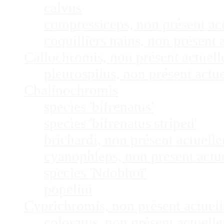
calvus
compressiceps, non présent a
coquilliers nains, non présen
Callochromis, non présent actuel
pleurospilus, non présent act
Chalinochromis
species 'bifrenatus'
species 'bifrenatus striped'
brichardi, non présent actuel
cyanophleps, non présent act
species 'Ndobhoï'
popelini
Cyprichromis, non présent actue
coloratus, non présent actuel