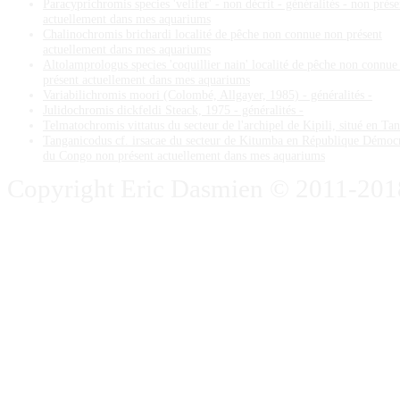
Paracyprichromis species 'velifer' - non décrit - généralités - non prése
actuellement dans mes aquariums
Chalinochromis brichardi localité de pêche non connue non présent
actuellement dans mes aquariums
Altolamprologus species 'coquillier nain' localité de pêche non connue
présent actuellement dans mes aquariums
Variabilichromis moori (Colombé, Allgayer, 1985) - généralités -
Julidochromis dickfeldi Steack, 1975 - généralités -
Telmatochromis vittatus du secteur de l'archipel de Kipili, situé en Ta
Tanganicodus cf. irsacae du secteur de Kitumba en République Démoc
du Congo non présent actuellement dans mes aquariums
Copyright Eric Dasmien © 2011-2018. 