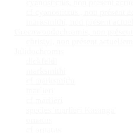
cyanostictus, non présent act
cf cyanostictus , non présent
marksmithi, non présent actu
Greenwoodochromis, non présent
christyi, non présent actuell
Julidochromis
dickfeldi
marksmithi
cf marksmithi
marlieri
cf marlieri
species 'marlieri Kasanga'
ornatus
cf ornatus