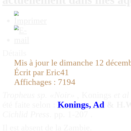
Détails
Mis à jour le dimanche 12 décem
Écrit par Eric41
Affichages : 7194
Tropheus sp. «Noir»
, Konings
et al
été faite selon :
Konings, Ad
& H.W.
Cichlid Press
. pp. 1-207 .
Il est absent de la Zambie.