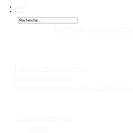
Accueil
Fiches
Rechercher
Vous êtes ici :
Tropheus, non présent
species - non décrit - généralités - 
Chez
Eric41
Liste de maintenance
Mon installation
Modifications en cours ! Ongoing
Fiches
Poissons
Altolamprologus
calvus