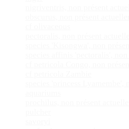
nigriventris, non présent act
obscurus, non présent actuel
cf olivaceous
pectoralis, non présent actue
species 'Kisongwa', non prése
species affinis 'pectoralis', 
cf petricola Congo, non prése
cf petricola Zambie
species 'princess Lyamembe', 
aquariums
prochilus, non présent actuel
pulcher
savoryi