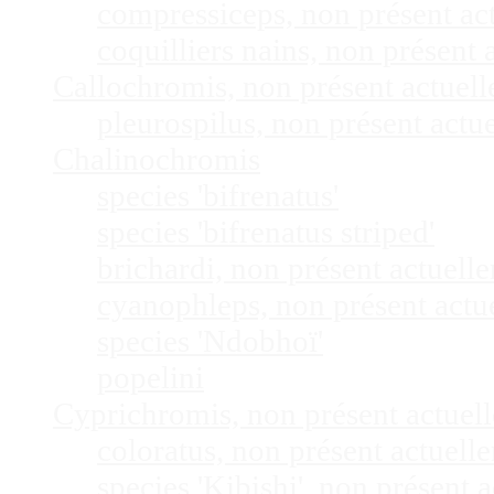
compressiceps, non présent a
coquilliers nains, non présen
Callochromis, non présent actuel
pleurospilus, non présent act
Chalinochromis
species 'bifrenatus'
species 'bifrenatus striped'
brichardi, non présent actuel
cyanophleps, non présent act
species 'Ndobhoï'
popelini
Cyprichromis, non présent actue
coloratus, non présent actuel
species 'Kibishi', non présent