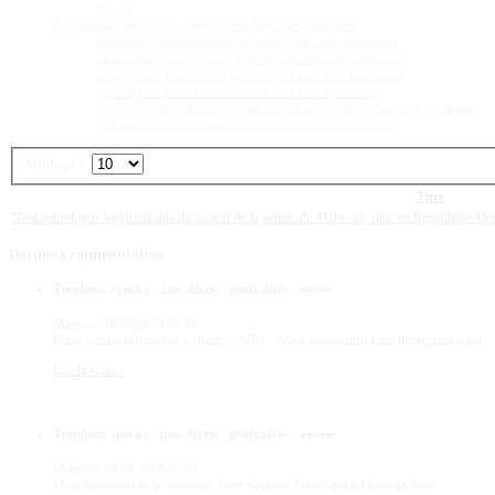
moorii
Xenotilapia, non présent actuellement dans mes aquariums
flavipinnis, non présent actuellement dans mes aquariums
melanogenys, non présent actuellement dans mes aquariums
ornatipinnis, non présent actuellement dans mes aquariums
papilio, non présent actuellement dans mes aquariums
species 'papilio sunflower', non présent actuellement dans mes aquariums
spilopterus, non présent actuellement dans mes aquariums
Affichage #
Titre
Neolamprologus longicaudatus du secteur de la péninsule d'Ubwari, situé en République D
Derniers
commentaires
Tropheus species - non décrit - généralités - ♠♠♠♠♠
Magosse
16.06.2018 09:31
Petite précision mon site a changé d'URL : www.passiontropheus.hebergratu it.net ...
Lire la suite...
Tropheus species - non décrit - généralités - ♠♠♠♠♠
Magosse
28.04.2018 05:44
Mais également de la Tanzanie. Si ce n'est que l'Ikola qui est ballotté d'une ...