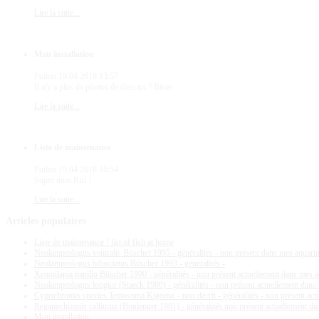
Lire la suite...
Mon installation
Poilou
19.04.2018 13:57
Il n'y a plus de photos de chez toi ? Bises
Lire la suite...
Liste de maintenance
Poilou
19.04.2018 10:54
Super mon Riri !
Lire la suite...
Articles
populaires
Liste de maintenance ! list of fish at home
Neolamprologus ventralis Büscher 1995 - généralités - non présent dans mes aquar
Neolamprologus bifasciatus Büscher 1993 - généralités -
Xenotilapia papilio Büscher 1990 - généralités - non présent actuellement dans mes 
Neolamprologus longior (Staeck 1980) - généralités - non présent actuellement dan
Cyprichromis species 'leptosoma Kigoma' - non décrit - généralités - non présent ac
Reganochromis calliurus (Boulenger 1901) - généralités non présent actuellement d
Mon installation