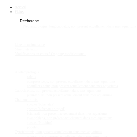
Accueil
Fiches
Rechercher
Vous êtes ici :
Neolamprologus
longicaudatus, non présent actuellement dans mes aquariums
Chez
Eric41
Liste de maintenance
Mon installation
Modifications en cours ! Ongoing modifications!
Fiches
Poissons
Altolamprologus
calvus
compressiceps, non présent actuellement dans mes aquariums
coquilliers nains, non présent actuellement dans mes aquariums
Callochromis, non présent actuellement dans mes aquariums
pleurospilus, non présent actuellement dans mes aquariums
Chalinochromis
species 'bifrenatus'
species 'bifrenatus striped'
brichardi, non présent actuellement dans mes aquariums
cyanophleps, non présent actuellement dans mes aquariums
species 'Ndobhoï'
popelini
Cyprichromis, non présent actuellement dans mes aquariums
coloratus, non présent actuellement dans mes aquariums