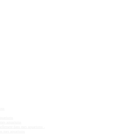
iums
aquariums
s mes aquariums
tuellement dans mes aquariums -
ans mes aquariums