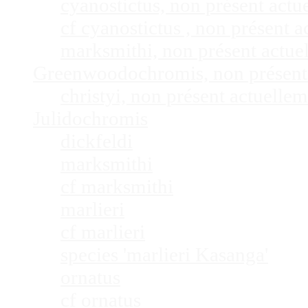
cyanostictus, non présent act
cf cyanostictus , non présent
marksmithi, non présent actu
Greenwoodochromis, non présent
christyi, non présent actuell
Julidochromis
dickfeldi
marksmithi
cf marksmithi
marlieri
cf marlieri
species 'marlieri Kasanga'
ornatus
cf ornatus