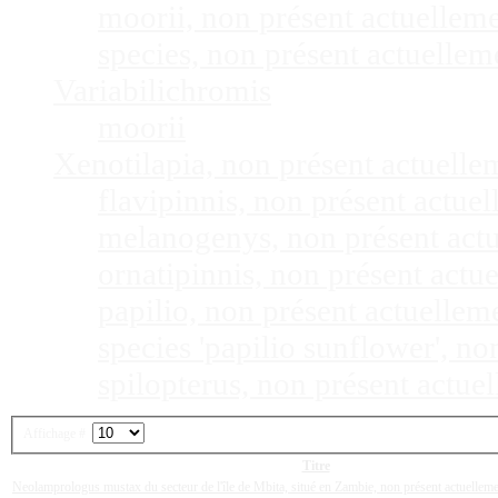
moorii, non présent actuellem
species, non présent actuelle
Variabilichromis
moorii
Xenotilapia, non présent actuell
flavipinnis, non présent actu
melanogenys, non présent act
ornatipinnis, non présent act
papilio, non présent actuelle
species 'papilio sunflower', n
spilopterus, non présent actu
Affichage #
Titre
Neolamprologus mustax du secteur de l'île de Mbita, situé en Zambie, non présent actuelle