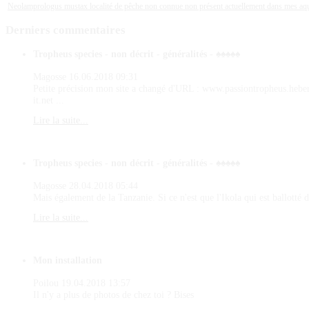
Neolamprologus mustax localité de pêche non connue non présent actuellement dans mes aq
Derniers
commentaires
Tropheus species - non décrit - généralités - ♠♠♠♠♠
Magosse
16.06.2018 09:31
Petite précision mon site a changé d'URL : www.passiontropheus.hebe
it.net ...
Lire la suite...
Tropheus species - non décrit - généralités - ♠♠♠♠♠
Magosse
28.04.2018 05:44
Mais également de la Tanzanie. Si ce n'est que l'Ikola qui est ballotté d
Lire la suite...
Mon installation
Poilou
19.04.2018 13:57
Il n'y a plus de photos de chez toi ? Bises