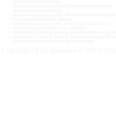
actuellement dans mes aquariums
Chalinochromis brichardi localité de pêche non connue non présent
actuellement dans mes aquariums
Altolamprologus species 'coquillier nain' localité de pêche non connue
présent actuellement dans mes aquariums
Variabilichromis moori (Colombé, Allgayer, 1985) - généralités -
Julidochromis dickfeldi Steack, 1975 - généralités -
Telmatochromis vittatus du secteur de l'archipel de Kipili, situé en Ta
Tanganicodus cf. irsacae du secteur de Kitumba en République Démoc
du Congo non présent actuellement dans mes aquariums
Copyright Eric Dasmien © 2011-2018. 