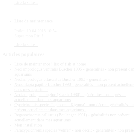
Lire la suite...
Liste de maintenance
Poilou
19.04.2018 10:54
Super mon Riri !
Lire la suite...
Articles
populaires
Liste de maintenance ! list of fish at home
Neolamprologus ventralis Büscher 1995 - généralités - non présent da
aquariums
Neolamprologus bifasciatus Büscher 1993 - généralités -
Xenotilapia papilio Büscher 1990 - généralités - non présent actuellem
dans mes aquariums
Neolamprologus longior (Staeck 1980) - généralités - non présent
actuellement dans mes aquariums
Cyprichromis species 'leptosoma Kigoma' - non décrit - généralités - 
présent actuellement dans mes aquariums -
Reganochromis calliurus (Boulenger 1901) - généralités non présent
actuellement dans mes aquariums
Mon installation
Paracyprichromis species 'velifer' - non décrit - généralités - non prése