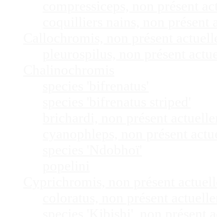
compressiceps, non présent a
coquilliers nains, non présen
Callochromis, non présent actuel
pleurospilus, non présent act
Chalinochromis
species 'bifrenatus'
species 'bifrenatus striped'
brichardi, non présent actuel
cyanophleps, non présent act
species 'Ndobhoï'
popelini
Cyprichromis, non présent actue
coloratus, non présent actuel
species 'Kibishi', non présent