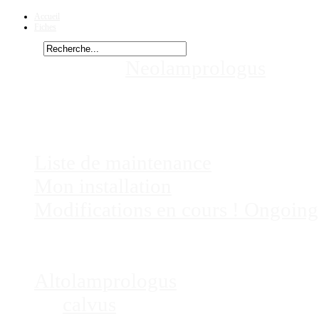
Accueil
Fiches
Rechercher
Vous êtes ici :
Neolamprologus
must
aquariums
Chez
Eric41
Liste de maintenance
Mon installation
Modifications en cours ! Ongoing
Fiches
Poissons
Altolamprologus
calvus