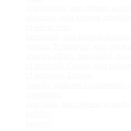
nigriventris, non présent act
obscurus, non présent actuel
cf olivaceous
pectoralis, non présent actue
species 'Kisongwa', non prése
species affinis 'pectoralis', 
cf petricola Congo, non prése
cf petricola Zambie
species 'princess Lyamembe', 
aquariums
prochilus, non présent actuel
pulcher
savoryi