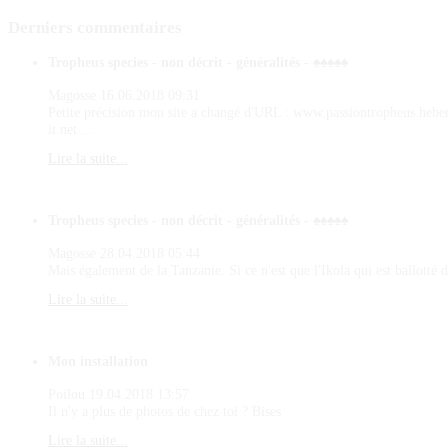
Derniers
commentaires
Tropheus species - non décrit - généralités - ♠♠♠♠♠
Magosse
16.06.2018 09:31
Petite précision mon site a changé d'URL : www.passiontropheus.hebe
it.net ...
Lire la suite...
Tropheus species - non décrit - généralités - ♠♠♠♠♠
Magosse
28.04.2018 05:44
Mais également de la Tanzanie. Si ce n'est que l'Ikola qui est ballotté d
Lire la suite...
Mon installation
Poilou
19.04.2018 13:57
Il n'y a plus de photos de chez toi ? Bises
Lire la suite...