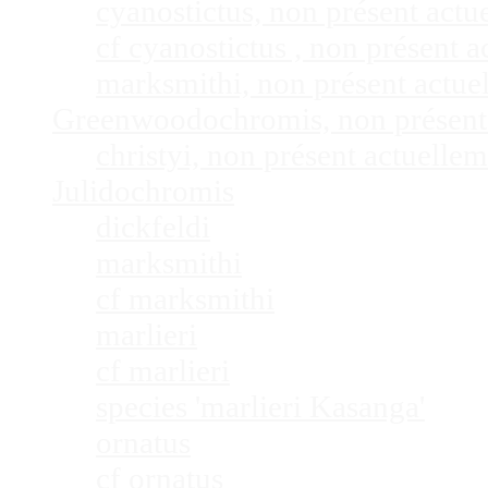
cyanostictus, non présent act
cf cyanostictus , non présent
marksmithi, non présent actu
Greenwoodochromis, non présent
christyi, non présent actuell
Julidochromis
dickfeldi
marksmithi
cf marksmithi
marlieri
cf marlieri
species 'marlieri Kasanga'
ornatus
cf ornatus