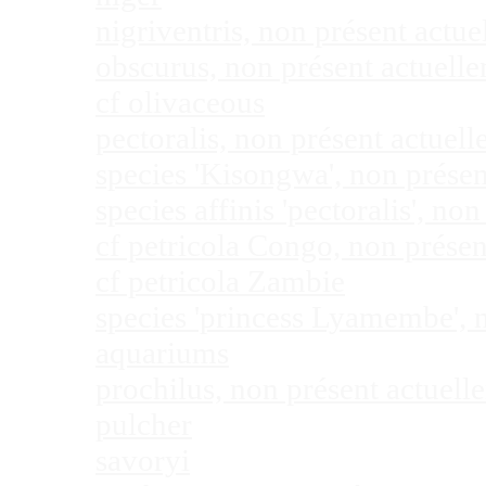
nigriventris, non présent act
obscurus, non présent actuel
cf olivaceous
pectoralis, non présent actue
species 'Kisongwa', non prése
species affinis 'pectoralis', 
cf petricola Congo, non prése
cf petricola Zambie
species 'princess Lyamembe', 
aquariums
prochilus, non présent actuel
pulcher
savoryi