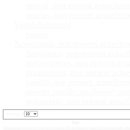
moorii, non présent actuellem
species, non présent actuelle
Variabilichromis
moorii
Xenotilapia, non présent actuell
flavipinnis, non présent actu
melanogenys, non présent act
ornatipinnis, non présent act
papilio, non présent actuelle
species 'papilio sunflower', n
spilopterus, non présent actu
Affichage #
Titre
Neolamprologus species 'eseki' du secteur de l'île de Nkondwe, dans l'archipel de Kipili, sit