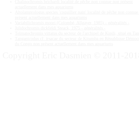
Chalinochromis brichardi localité de pêche non connue non présent
actuellement dans mes aquariums
Altolamprologus species 'coquillier nain' localité de pêche non connue
présent actuellement dans mes aquariums
Variabilichromis moori (Colombé, Allgayer, 1985) - généralités -
Julidochromis dickfeldi Steack, 1975 - généralités -
Telmatochromis vittatus du secteur de l'archipel de Kipili, situé en Ta
Tanganicodus cf. irsacae du secteur de Kitumba en République Démoc
du Congo non présent actuellement dans mes aquariums
Copyright Eric Dasmien © 2011-2018. 