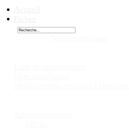
Accueil
Fiches
Rechercher
Vous êtes ici :
Neolamprologus
speci
Chez
Eric41
Liste de maintenance
Mon installation
Modifications en cours ! Ongoing
Fiches
Poissons
Altolamprologus
calvus