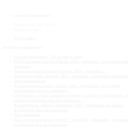
Liste de maintenance
Poilou
19.04.2018 10:54
Super mon Riri !
Lire la suite...
Articles
populaires
Liste de maintenance ! list of fish at home
Neolamprologus ventralis Büscher 1995 - généralités - non présent da
aquariums
Neolamprologus bifasciatus Büscher 1993 - généralités -
Xenotilapia papilio Büscher 1990 - généralités - non présent actuellem
dans mes aquariums
Neolamprologus longior (Staeck 1980) - généralités - non présent
actuellement dans mes aquariums
Cyprichromis species 'leptosoma Kigoma' - non décrit - généralités - 
présent actuellement dans mes aquariums -
Reganochromis calliurus (Boulenger 1901) - généralités non présent
actuellement dans mes aquariums
Mon installation
Paracyprichromis species 'velifer' - non décrit - généralités - non prése
actuellement dans mes aquariums