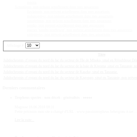
moorii
Xenotilapia, non présent actuellement dans mes aquariums
flavipinnis, non présent actuellement dans mes aquariums
melanogenys, non présent actuellement dans mes aquariums
ornatipinnis, non présent actuellement dans mes aquariums
papilio, non présent actuellement dans mes aquariums
species 'papilio sunflower', non présent actuellement dans mes aquariums
spilopterus, non présent actuellement dans mes aquariums
Affichage #
Titre
Julidochromis cf regani du nord du lac du secteur de l'île de Mboko, situé en République 
Julidochromis cf regani du nord du lac du secteur de la baie de Kigoma, situé en Tanzanie, 
Julidochromis cf regani du nord du lac du secteur de Kaseke, situé en Tanzanie.
Julidochromis cf regani du nord du lac du secteur de Kagongo, situé en Tanzanie, non prése
Derniers
commentaires
Tropheus species - non décrit - généralités - ♠♠♠♠♠
Magosse
16.06.2018 09:31
Petite précision mon site a changé d'URL : www.passiontropheus.hebergratu it.net ...
Lire la suite...