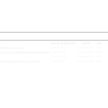
Date de modification
Auteur
Clics
Démocratique du Congo
13 avril 2026
Écrit par Eric41
2734
non présent actuellement dans mes aquariums
13 avril 2026
Écrit par Eric41
1703
13 avril 2026
Écrit par Eric41
4126
nt actuellement dans mes aquariums
5 avril 2026
Écrit par Eric41
4820