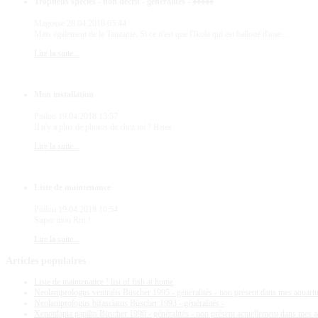
Tropheus species - non décrit - généralités - ♠♠♠♠♠
Magosse
28.04.2018 05:44
Mais également de la Tanzanie. Si ce n'est que l'Ikola qui est ballotté d'une ...
Lire la suite...
Mon installation
Poilou
19.04.2018 13:57
Il n'y a plus de photos de chez toi ? Bises
Lire la suite...
Liste de maintenance
Poilou
19.04.2018 10:54
Super mon Riri !
Lire la suite...
Articles
populaires
Liste de maintenance ! list of fish at home
Neolamprologus ventralis Büscher 1995 - généralités - non présent dans mes aquar
Neolamprologus bifasciatus Büscher 1993 - généralités -
Xenotilapia papilio Büscher 1990 - généralités - non présent actuellement dans mes 