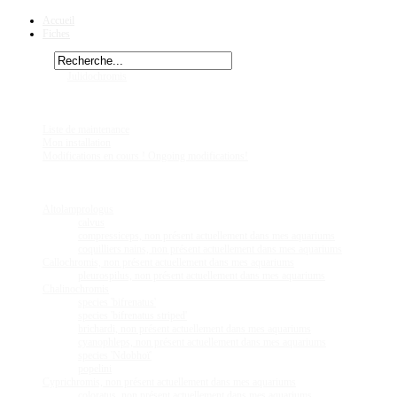
Accueil
Fiches
Rechercher
Vous êtes ici :
Julidochromis
cf regani du nord du lac
Chez
Eric41
Liste de maintenance
Mon installation
Modifications en cours ! Ongoing modifications!
Fiches
Poissons
Altolamprologus
calvus
compressiceps, non présent actuellement dans mes aquariums
coquilliers nains, non présent actuellement dans mes aquariums
Callochromis, non présent actuellement dans mes aquariums
pleurospilus, non présent actuellement dans mes aquariums
Chalinochromis
species 'bifrenatus'
species 'bifrenatus striped'
brichardi, non présent actuellement dans mes aquariums
cyanophleps, non présent actuellement dans mes aquariums
species 'Ndobhoï'
popelini
Cyprichromis, non présent actuellement dans mes aquariums
coloratus, non présent actuellement dans mes aquariums