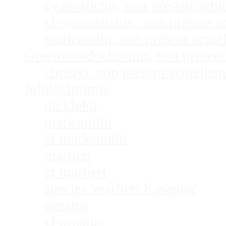
cyanostictus, non présent act
cf cyanostictus , non présent
marksmithi, non présent actu
Greenwoodochromis, non présent
christyi, non présent actuell
Julidochromis
dickfeldi
marksmithi
cf marksmithi
marlieri
cf marlieri
species 'marlieri Kasanga'
ornatus
cf ornatus