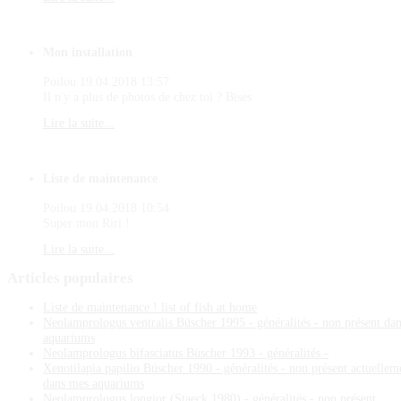
Mon installation
Poilou
19.04.2018 13:57
Il n'y a plus de photos de chez toi ? Bises
Lire la suite...
Liste de maintenance
Poilou
19.04.2018 10:54
Super mon Riri !
Lire la suite...
Articles
populaires
Liste de maintenance ! list of fish at home
Neolamprologus ventralis Büscher 1995 - généralités - non présent da
aquariums
Neolamprologus bifasciatus Büscher 1993 - généralités -
Xenotilapia papilio Büscher 1990 - généralités - non présent actuellem
dans mes aquariums
Neolamprologus longior (Staeck 1980) - généralités - non présent