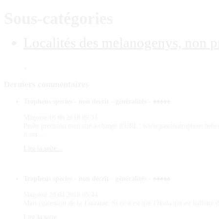
Sous-catégories
Localités des melanogenys, non p
.
Derniers
commentaires
Tropheus species - non décrit - généralités - ♠♠♠♠♠
Magosse
16.06.2018 09:31
Petite précision mon site a changé d'URL : www.passiontropheus.hebe
it.net ...
Lire la suite...
Tropheus species - non décrit - généralités - ♠♠♠♠♠
Magosse
28.04.2018 05:44
Mais également de la Tanzanie. Si ce n'est que l'Ikola qui est ballotté d
Lire la suite...