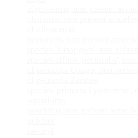
nigriventris, non présent act
obscurus, non présent actuel
cf olivaceous
pectoralis, non présent actue
species 'Kisongwa', non prése
species affinis 'pectoralis', 
cf petricola Congo, non prése
cf petricola Zambie
species 'princess Lyamembe', 
aquariums
prochilus, non présent actuel
pulcher
savoryi