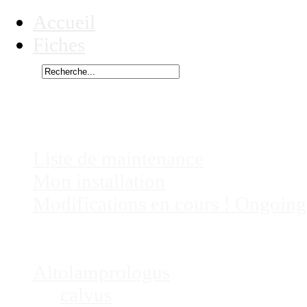
Accueil
Fiches
Rechercher
Vous êtes ici :
Enantiopus, non prése
Chez
Eric41
Liste de maintenance
Mon installation
Modifications en cours ! Ongoing
Fiches
Poissons
Altolamprologus
calvus