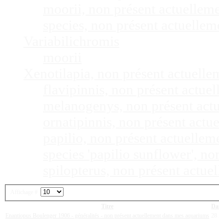
moorii, non présent actuellem
species, non présent actuelle
Variabilichromis
moorii
Xenotilapia, non présent actuell
flavipinnis, non présent actu
melanogenys, non présent act
ornatipinnis, non présent act
papilio, non présent actuelle
species 'papilio sunflower', n
spilopterus, non présent actu
Affichage #
Titre
Dat
Enantiopus Boulenger 1906 - généralités - non présent actuellement dans mes aquariums
28