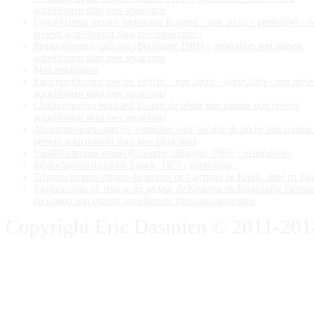
actuellement dans mes aquariums
Cyprichromis species 'leptosoma Kigoma' - non décrit - généralités - 
présent actuellement dans mes aquariums -
Reganochromis calliurus (Boulenger 1901) - généralités non présent
actuellement dans mes aquariums
Mon installation
Paracyprichromis species 'velifer' - non décrit - généralités - non prése
actuellement dans mes aquariums
Chalinochromis brichardi localité de pêche non connue non présent
actuellement dans mes aquariums
Altolamprologus species 'coquillier nain' localité de pêche non connue
présent actuellement dans mes aquariums
Variabilichromis moori (Colombé, Allgayer, 1985) - généralités -
Julidochromis dickfeldi Steack, 1975 - généralités -
Telmatochromis vittatus du secteur de l'archipel de Kipili, situé en Ta
Tanganicodus cf. irsacae du secteur de Kitumba en République Démoc
du Congo non présent actuellement dans mes aquariums
Copyright Eric Dasmien © 2011-2018. 