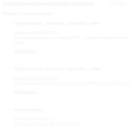
Julidochromis ornatus du secteur de l'île de Mbita, situé en Zambie
9 avril 2026
Derniers
commentaires
Tropheus species - non décrit - généralités - ♠♠♠♠♠
Magosse
16.06.2018 09:31
Petite précision mon site a changé d'URL : www.passiontropheus.hebe
it.net ...
Lire la suite...
Tropheus species - non décrit - généralités - ♠♠♠♠♠
Magosse
28.04.2018 05:44
Mais également de la Tanzanie. Si ce n'est que l'Ikola qui est ballotté d
Lire la suite...
Mon installation
Poilou
19.04.2018 13:57
Il n'y a plus de photos de chez toi ? Bises