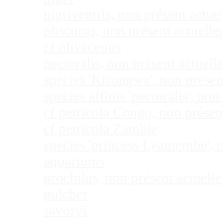
nigriventris, non présent act
obscurus, non présent actuel
cf olivaceous
pectoralis, non présent actue
species 'Kisongwa', non prése
species affinis 'pectoralis', 
cf petricola Congo, non prése
cf petricola Zambie
species 'princess Lyamembe', 
aquariums
prochilus, non présent actuel
pulcher
savoryi