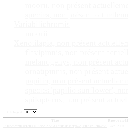
moorii, non présent actuellem
species, non présent actuelle
Variabilichromis
moorii
Xenotilapia, non présent actuell
flavipinnis, non présent actu
melanogenys, non présent act
ornatipinnis, non présent act
papilio, non présent actuelle
species 'papilio sunflower', n
spilopterus, non présent actu
Affichage #
Titre
Date de modif
Julidochromis ornatus du secteur de la Pointe de Kafyoko, situé en Tanzanie.
9 avril 2026