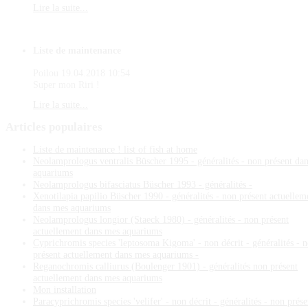
Lire la suite...
Liste de maintenance
Poilou
19.04.2018 10:54
Super mon Riri !
Lire la suite...
Articles
populaires
Liste de maintenance ! list of fish at home
Neolamprologus ventralis Büscher 1995 - généralités - non présent da
aquariums
Neolamprologus bifasciatus Büscher 1993 - généralités -
Xenotilapia papilio Büscher 1990 - généralités - non présent actuellem
dans mes aquariums
Neolamprologus longior (Staeck 1980) - généralités - non présent
actuellement dans mes aquariums
Cyprichromis species 'leptosoma Kigoma' - non décrit - généralités - 
présent actuellement dans mes aquariums -
Reganochromis calliurus (Boulenger 1901) - généralités non présent
actuellement dans mes aquariums
Mon installation
Paracyprichromis species 'velifer' - non décrit - généralités - non prése