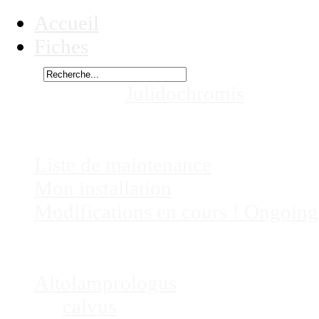
Accueil
Fiches
Rechercher
Vous êtes ici :
Julidochromis
ornatus
Chez
Eric41
Liste de maintenance
Mon installation
Modifications en cours ! Ongoing
Fiches
Poissons
Altolamprologus
calvus