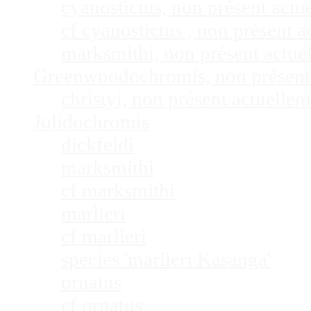
cyanostictus, non présent act
cf cyanostictus , non présent
marksmithi, non présent actu
Greenwoodochromis, non présent
christyi, non présent actuell
Julidochromis
dickfeldi
marksmithi
cf marksmithi
marlieri
cf marlieri
species 'marlieri Kasanga'
ornatus
cf ornatus