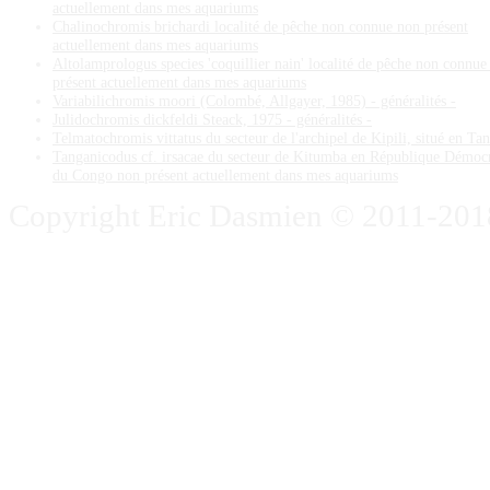
actuellement dans mes aquariums
Chalinochromis brichardi localité de pêche non connue non présent
actuellement dans mes aquariums
Altolamprologus species 'coquillier nain' localité de pêche non connue
présent actuellement dans mes aquariums
Variabilichromis moori (Colombé, Allgayer, 1985) - généralités -
Julidochromis dickfeldi Steack, 1975 - généralités -
Telmatochromis vittatus du secteur de l'archipel de Kipili, situé en Ta
Tanganicodus cf. irsacae du secteur de Kitumba en République Démoc
du Congo non présent actuellement dans mes aquariums
Copyright Eric Dasmien © 2011-2018. 