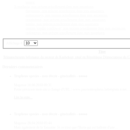
moorii
Xenotilapia, non présent actuellement dans mes aquariums
flavipinnis, non présent actuellement dans mes aquariums
melanogenys, non présent actuellement dans mes aquariums
ornatipinnis, non présent actuellement dans mes aquariums
papilio, non présent actuellement dans mes aquariums
species 'papilio sunflower', non présent actuellement dans mes aquariums
spilopterus, non présent actuellement dans mes aquariums
Affichage #
Titre
Telmatochromis bifrenatus du secteur de Kashekezi, situé en République Démocratique du 
Derniers
commentaires
Tropheus species - non décrit - généralités - ♠♠♠♠♠
Magosse
16.06.2018 09:31
Petite précision mon site a changé d'URL : www.passiontropheus.hebergratu it.net ...
Lire la suite...
Tropheus species - non décrit - généralités - ♠♠♠♠♠
Magosse
28.04.2018 05:44
Mais également de la Tanzanie. Si ce n'est que l'Ikola qui est ballotté d'une ...