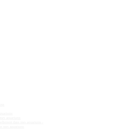
iums
aquariums
s mes aquariums
tuellement dans mes aquariums -
ans mes aquariums