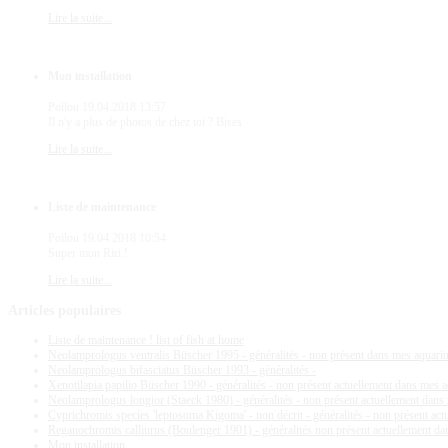
Lire la suite...
Mon installation
Poilou
19.04.2018 13:57
Il n'y a plus de photos de chez toi ? Bises
Lire la suite...
Liste de maintenance
Poilou
19.04.2018 10:54
Super mon Riri !
Lire la suite...
Articles
populaires
Liste de maintenance ! list of fish at home
Neolamprologus ventralis Büscher 1995 - généralités - non présent dans mes aquar
Neolamprologus bifasciatus Büscher 1993 - généralités -
Xenotilapia papilio Büscher 1990 - généralités - non présent actuellement dans mes 
Neolamprologus longior (Staeck 1980) - généralités - non présent actuellement dan
Cyprichromis species 'leptosoma Kigoma' - non décrit - généralités - non présent ac
Reganochromis calliurus (Boulenger 1901) - généralités non présent actuellement d
Mon installation