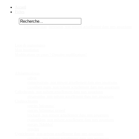
Accueil
Fiches
Rechercher
Vous êtes ici :
Telmatochromis
bifrenatus, non présent actuellement dans mes aquariums
Tel
Chez
Eric41
Liste de maintenance
Mon installation
Modifications en cours ! Ongoing modifications!
Fiches
Poissons
Altolamprologus
calvus
compressiceps, non présent actuellement dans mes aquariums
coquilliers nains, non présent actuellement dans mes aquariums
Callochromis, non présent actuellement dans mes aquariums
pleurospilus, non présent actuellement dans mes aquariums
Chalinochromis
species 'bifrenatus'
species 'bifrenatus striped'
brichardi, non présent actuellement dans mes aquariums
cyanophleps, non présent actuellement dans mes aquariums
species 'Ndobhoï'
popelini
Cyprichromis, non présent actuellement dans mes aquariums
coloratus, non présent actuellement dans mes aquariums