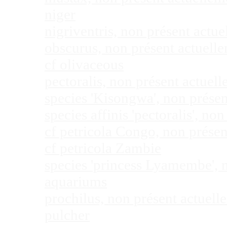
niger
nigriventris, non présent act
obscurus, non présent actuel
cf olivaceous
pectoralis, non présent actue
species 'Kisongwa', non prése
species affinis 'pectoralis', 
cf petricola Congo, non prése
cf petricola Zambie
species 'princess Lyamembe', 
aquariums
prochilus, non présent actuel
pulcher