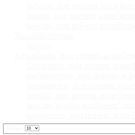
duboisi, non présent actuelle
moorii, non présent actuellem
species, non présent actuelle
Variabilichromis
moorii
Xenotilapia, non présent actuell
flavipinnis, non présent actu
melanogenys, non présent act
ornatipinnis, non présent act
papilio, non présent actuelle
species 'papilio sunflower', n
spilopterus, non présent actu
Affichage #