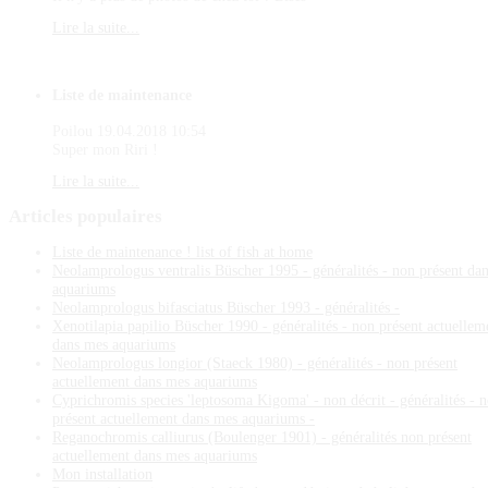
Lire la suite...
Liste de maintenance
Poilou
19.04.2018 10:54
Super mon Riri !
Lire la suite...
Articles
populaires
Liste de maintenance ! list of fish at home
Neolamprologus ventralis Büscher 1995 - généralités - non présent da
aquariums
Neolamprologus bifasciatus Büscher 1993 - généralités -
Xenotilapia papilio Büscher 1990 - généralités - non présent actuellem
dans mes aquariums
Neolamprologus longior (Staeck 1980) - généralités - non présent
actuellement dans mes aquariums
Cyprichromis species 'leptosoma Kigoma' - non décrit - généralités - 
présent actuellement dans mes aquariums -
Reganochromis calliurus (Boulenger 1901) - généralités non présent
actuellement dans mes aquariums
Mon installation