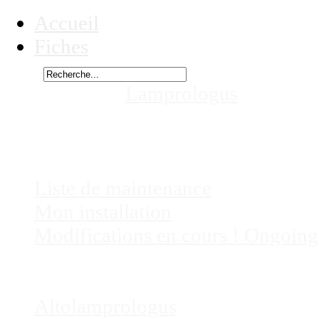
Accueil
Fiches
Rechercher
Vous êtes ici :
Lamprologus
signatus
aquariums
Chez
Eric41
Liste de maintenance
Mon installation
Modifications en cours ! Ongoing
Fiches
Poissons
Altolamprologus