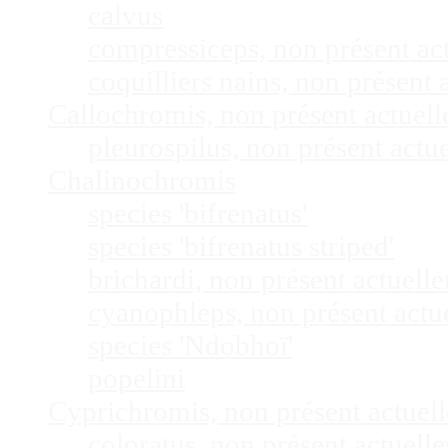
calvus
compressiceps, non présent a
coquilliers nains, non présen
Callochromis, non présent actuel
pleurospilus, non présent act
Chalinochromis
species 'bifrenatus'
species 'bifrenatus striped'
brichardi, non présent actuel
cyanophleps, non présent act
species 'Ndobhoï'
popelini
Cyprichromis, non présent actue
coloratus, non présent actuel