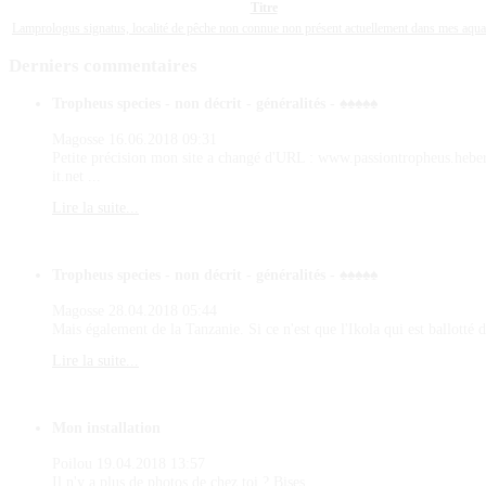
Titre
Lamprologus signatus, localité de pêche non connue non présent actuellement dans mes aqu
Derniers
commentaires
Tropheus species - non décrit - généralités - ♠♠♠♠♠
Magosse
16.06.2018 09:31
Petite précision mon site a changé d'URL : www.passiontropheus.hebe
it.net ...
Lire la suite...
Tropheus species - non décrit - généralités - ♠♠♠♠♠
Magosse
28.04.2018 05:44
Mais également de la Tanzanie. Si ce n'est que l'Ikola qui est ballotté d
Lire la suite...
Mon installation
Poilou
19.04.2018 13:57
Il n'y a plus de photos de chez toi ? Bises