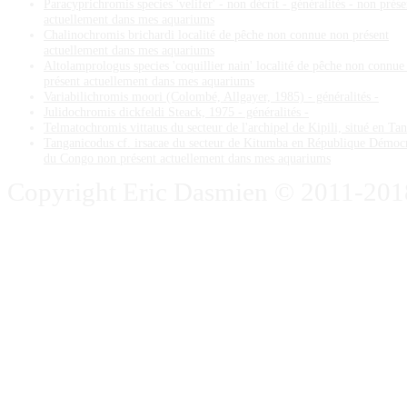
Paracyprichromis species 'velifer' - non décrit - généralités - non prése
actuellement dans mes aquariums
Chalinochromis brichardi localité de pêche non connue non présent
actuellement dans mes aquariums
Altolamprologus species 'coquillier nain' localité de pêche non connue
présent actuellement dans mes aquariums
Variabilichromis moori (Colombé, Allgayer, 1985) - généralités -
Julidochromis dickfeldi Steack, 1975 - généralités -
Telmatochromis vittatus du secteur de l'archipel de Kipili, situé en Ta
Tanganicodus cf. irsacae du secteur de Kitumba en République Démoc
du Congo non présent actuellement dans mes aquariums
Copyright Eric Dasmien © 2011-2018. 