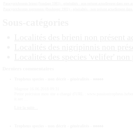
Paracyprichromis brieni (Sondage 1981) - généralités - non présent actuellement dans mes 
Paracyprichromis nigripinnis (Boulenger 1901) - généralités - non présent actuellement dan
Sous-catégories
Localités des brieni non présent 
Localités des nigripinnis non pré
Localités des species 'velifer' n
Derniers
commentaires
Tropheus species - non décrit - généralités - ♠♠♠♠♠
Magosse
16.06.2018 09:31
Petite précision mon site a changé d'URL : www.passiontropheus.hebe
it.net ...
Lire la suite...
Tropheus species - non décrit - généralités - ♠♠♠♠♠