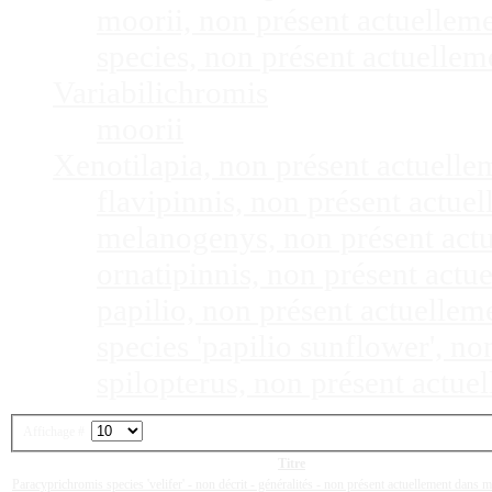
moorii, non présent actuellem
species, non présent actuelle
Variabilichromis
moorii
Xenotilapia, non présent actuell
flavipinnis, non présent actu
melanogenys, non présent act
ornatipinnis, non présent act
papilio, non présent actuelle
species 'papilio sunflower', n
spilopterus, non présent actu
Affichage #
Titre
Paracyprichromis species 'velifer' - non décrit - généralités - non présent actuellement dans