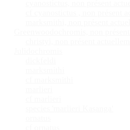
cyanostictus, non présent act
cf cyanostictus , non présent
marksmithi, non présent actu
Greenwoodochromis, non présent
christyi, non présent actuell
Julidochromis
dickfeldi
marksmithi
cf marksmithi
marlieri
cf marlieri
species 'marlieri Kasanga'
ornatus
cf ornatus