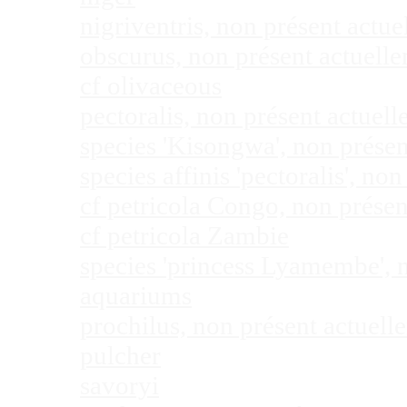
nigriventris, non présent act
obscurus, non présent actuel
cf olivaceous
pectoralis, non présent actue
species 'Kisongwa', non prése
species affinis 'pectoralis', 
cf petricola Congo, non prése
cf petricola Zambie
species 'princess Lyamembe', 
aquariums
prochilus, non présent actuel
pulcher
savoryi