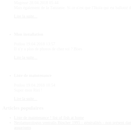
Magosse
28.04.2018 05:44
Mais également de la Tanzanie. Si ce n'est que l'Ikola qui est ballotté d
Lire la suite...
Mon installation
Poilou
19.04.2018 13:57
Il n'y a plus de photos de chez toi ? Bises
Lire la suite...
Liste de maintenance
Poilou
19.04.2018 10:54
Super mon Riri !
Lire la suite...
Articles
populaires
Liste de maintenance ! list of fish at home
Neolamprologus ventralis Büscher 1995 - généralités - non présent da
aquariums