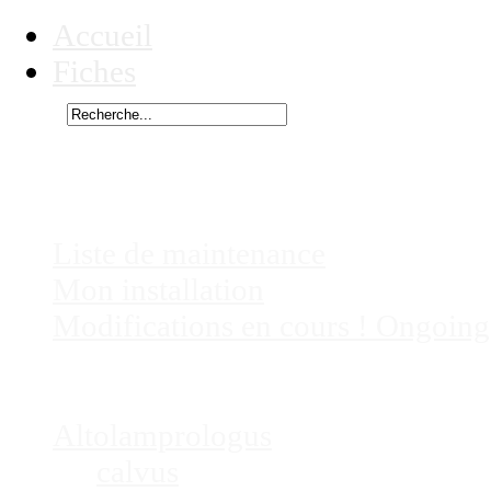
Accueil
Fiches
Rechercher
Vous êtes ici :
Paracyprichromis, non
Chez
Eric41
Liste de maintenance
Mon installation
Modifications en cours ! Ongoing
Fiches
Poissons
Altolamprologus
calvus