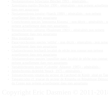
Neolamprologus bifasciatus Büscher 1993 - généralités -
Xenotilapia papilio Büscher 1990 - généralités - non présent actuellem
dans mes aquariums
Neolamprologus longior (Staeck 1980) - généralités - non présent
actuellement dans mes aquariums
Cyprichromis species 'leptosoma Kigoma' - non décrit - généralités - 
présent actuellement dans mes aquariums -
Reganochromis calliurus (Boulenger 1901) - généralités non présent
actuellement dans mes aquariums
Mon installation
Paracyprichromis species 'velifer' - non décrit - généralités - non prése
actuellement dans mes aquariums
Chalinochromis brichardi localité de pêche non connue non présent
actuellement dans mes aquariums
Altolamprologus species 'coquillier nain' localité de pêche non connue
présent actuellement dans mes aquariums
Variabilichromis moori (Colombé, Allgayer, 1985) - généralités -
Julidochromis dickfeldi Steack, 1975 - généralités -
Telmatochromis vittatus du secteur de l'archipel de Kipili, situé en Ta
Tanganicodus cf. irsacae du secteur de Kitumba en République Démoc
du Congo non présent actuellement dans mes aquariums
Copyright Eric Dasmien © 2011-2018. 