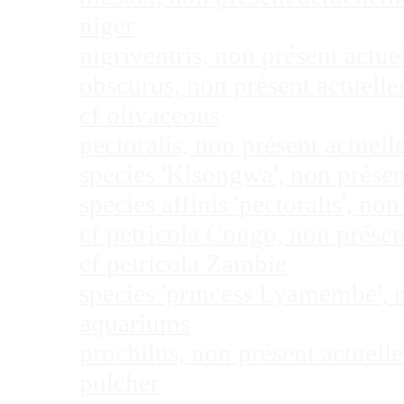
niger
nigriventris, non présent act
obscurus, non présent actuel
cf olivaceous
pectoralis, non présent actue
species 'Kisongwa', non prése
species affinis 'pectoralis', 
cf petricola Congo, non prése
cf petricola Zambie
species 'princess Lyamembe', 
aquariums
prochilus, non présent actuel
pulcher