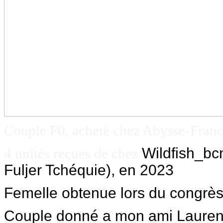
Couple F0, acheté chez Abysse-Franc
Wildfish_bc
4 unités reçues de chez
Fuljer Tchéquie), en 2023
Femelle obtenue lors du congrè
Couple donné a mon ami Laurent