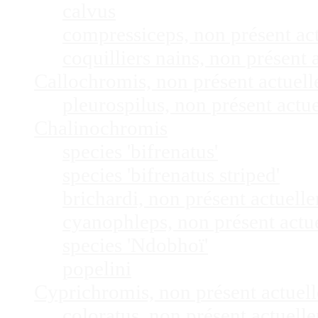
calvus
compressiceps, non présent a
coquilliers nains, non présen
Callochromis, non présent actuel
pleurospilus, non présent act
Chalinochromis
species 'bifrenatus'
species 'bifrenatus striped'
brichardi, non présent actuel
cyanophleps, non présent act
species 'Ndobhoï'
popelini
Cyprichromis, non présent actue
coloratus, non présent actuel