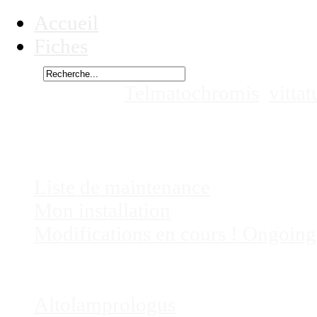
Accueil
Fiches
Rechercher
Vous êtes ici :
Telmatochromis
vitta
l'archipel de Kipili, situé en Tanzanie
Chez
Eric41
Liste de maintenance
Mon installation
Modifications en cours ! Ongoing
Fiches
Poissons
Altolamprologus