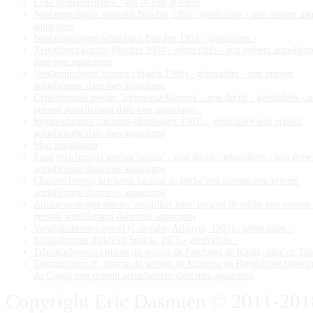
Liste de maintenance ! list of fish at home
Neolamprologus ventralis Büscher 1995 - généralités - non présent da
aquariums
Neolamprologus bifasciatus Büscher 1993 - généralités -
Xenotilapia papilio Büscher 1990 - généralités - non présent actuellem
dans mes aquariums
Neolamprologus longior (Staeck 1980) - généralités - non présent
actuellement dans mes aquariums
Cyprichromis species 'leptosoma Kigoma' - non décrit - généralités - 
présent actuellement dans mes aquariums -
Reganochromis calliurus (Boulenger 1901) - généralités non présent
actuellement dans mes aquariums
Mon installation
Paracyprichromis species 'velifer' - non décrit - généralités - non prése
actuellement dans mes aquariums
Chalinochromis brichardi localité de pêche non connue non présent
actuellement dans mes aquariums
Altolamprologus species 'coquillier nain' localité de pêche non connue
présent actuellement dans mes aquariums
Variabilichromis moori (Colombé, Allgayer, 1985) - généralités -
Julidochromis dickfeldi Steack, 1975 - généralités -
Telmatochromis vittatus du secteur de l'archipel de Kipili, situé en Ta
Tanganicodus cf. irsacae du secteur de Kitumba en République Démoc
du Congo non présent actuellement dans mes aquariums
Copyright Eric Dasmien © 2011-2018. 