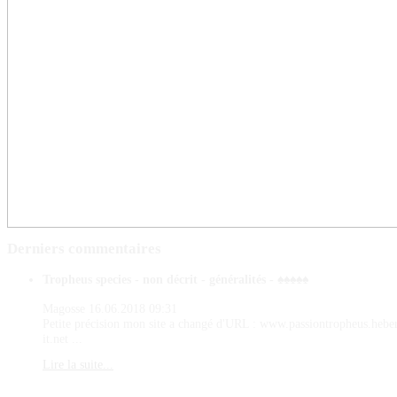
Derniers
commentaires
Tropheus species - non décrit - généralités - ♠♠♠♠♠
Magosse
16.06.2018 09:31
Petite précision mon site a changé d'URL : www.passiontropheus.hebe
it.net ...
Lire la suite...