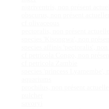
nigriventris, non présent act
obscurus, non présent actuel
cf olivaceous
pectoralis, non présent actue
species 'Kisongwa', non prése
species affinis 'pectoralis', 
cf petricola Congo, non prése
cf petricola Zambie
species 'princess Lyamembe', 
aquariums
prochilus, non présent actuel
pulcher
savoryi