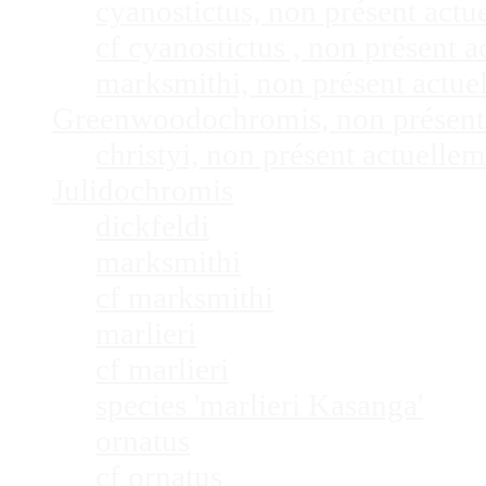
cyanostictus, non présent act
cf cyanostictus , non présent
marksmithi, non présent actu
Greenwoodochromis, non présent
christyi, non présent actuell
Julidochromis
dickfeldi
marksmithi
cf marksmithi
marlieri
cf marlieri
species 'marlieri Kasanga'
ornatus
cf ornatus