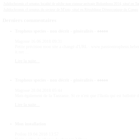
Julidochromis cf ornatus localité de pêche non connue arrivage Bulombora 2014, situé en Ta
Julidochromis cf ornatus du secteur de M'toto, situé en République Démocratique du Congo
Derniers
commentaires
Tropheus species - non décrit - généralités - ♠♠♠♠♠
Magosse
16.06.2018 09:31
Petite précision mon site a changé d'URL : www.passiontropheus.hebe
it.net ...
Lire la suite...
Tropheus species - non décrit - généralités - ♠♠♠♠♠
Magosse
28.04.2018 05:44
Mais également de la Tanzanie. Si ce n'est que l'Ikola qui est ballotté d
Lire la suite...
Mon installation
Poilou
19.04.2018 13:57