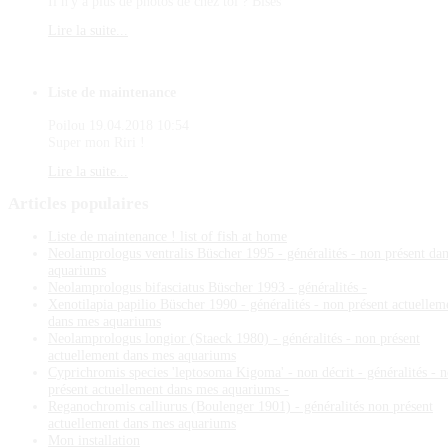
Il n'y a plus de photos de chez toi ? Bises
Lire la suite...
Liste de maintenance
Poilou
19.04.2018 10:54
Super mon Riri !
Lire la suite...
Articles
populaires
Liste de maintenance ! list of fish at home
Neolamprologus ventralis Büscher 1995 - généralités - non présent da
aquariums
Neolamprologus bifasciatus Büscher 1993 - généralités -
Xenotilapia papilio Büscher 1990 - généralités - non présent actuellem
dans mes aquariums
Neolamprologus longior (Staeck 1980) - généralités - non présent
actuellement dans mes aquariums
Cyprichromis species 'leptosoma Kigoma' - non décrit - généralités - 
présent actuellement dans mes aquariums -
Reganochromis calliurus (Boulenger 1901) - généralités non présent
actuellement dans mes aquariums
Mon installation