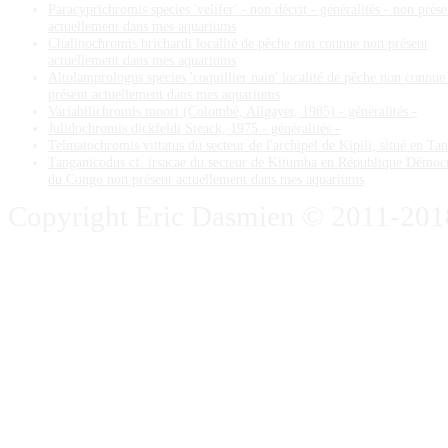
Paracyprichromis species 'velifer' - non décrit - généralités - non prése
actuellement dans mes aquariums
Chalinochromis brichardi localité de pêche non connue non présent
actuellement dans mes aquariums
Altolamprologus species 'coquillier nain' localité de pêche non connue
présent actuellement dans mes aquariums
Variabilichromis moori (Colombé, Allgayer, 1985) - généralités -
Julidochromis dickfeldi Steack, 1975 - généralités -
Telmatochromis vittatus du secteur de l'archipel de Kipili, situé en Ta
Tanganicodus cf. irsacae du secteur de Kitumba en République Démoc
du Congo non présent actuellement dans mes aquariums
Copyright Eric Dasmien © 2011-2018. 