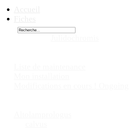
Accueil
Fiches
Rechercher
Vous êtes ici :
Julidochromis
cf orna
Chez
Eric41
Liste de maintenance
Mon installation
Modifications en cours ! Ongoing
Fiches
Poissons
Altolamprologus
calvus