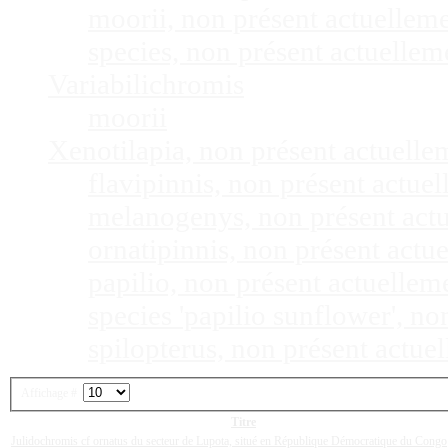
moorii, non présent actuellem
species, non présent actuelle
Variabilichromis
moorii
Xenotilapia, non présent actuell
flavipinnis, non présent actu
melanogenys, non présent act
ornatipinnis, non présent act
papilio, non présent actuelle
species 'papilio sunflower', n
spilopterus, non présent actu
Affichage #
Titre
Julidochromis cf ornatus du secteur de Lupota, situé en République Démocratique du Congo