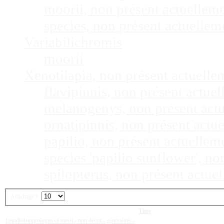
moorii, non présent actuellem
species, non présent actuelle
Variabilichromis
moorii
Xenotilapia, non présent actuell
flavipinnis, non présent actu
melanogenys, non présent act
ornatipinnis, non présent act
papilio, non présent actuelle
species 'papilio sunflower', n
spilopterus, non présent actu
Affichage #
Titre
Lepidiolamprologus cf meeli - non décrit - généralités -