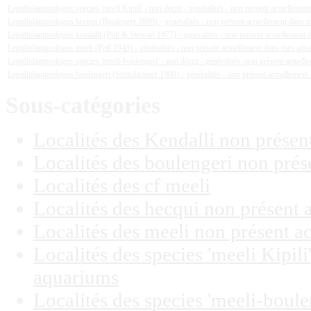
Lepidiolamprologus species 'meeli Kipili' - non décrit - généralités - non présent actuellem
Lepidiolamprologus hecqui (Boulenger 1899) - généralités - non présent actuellement dans
Lepidiolamprologus kendalli (Poll & Stewart 1977) - généralités - non présent actuellement
Lepidiolamprologus meeli (Poll 1948) - généralités - non présent actuellement dans mes aqu
Lepidiolamprologus species 'meeli-boulengeri' - non décrit - généralités -non présent actue
Lepidiolamprologus boulengeri (Steindachner 1909) - généralités - non présent actuellemen
Sous-catégories
Localités des Kendalli non prése
Localités des boulengeri non pré
Localités des cf meeli
Localités des hecqui non présent
Localités des meeli non présent 
Localités des species 'meeli Kipil
aquariums
Localités des species 'meeli-boul