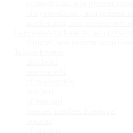
cyanostictus, non présent act
cf cyanostictus , non présent
marksmithi, non présent actu
Greenwoodochromis, non présent
christyi, non présent actuell
Julidochromis
dickfeldi
marksmithi
cf marksmithi
marlieri
cf marlieri
species 'marlieri Kasanga'
ornatus
cf ornatus