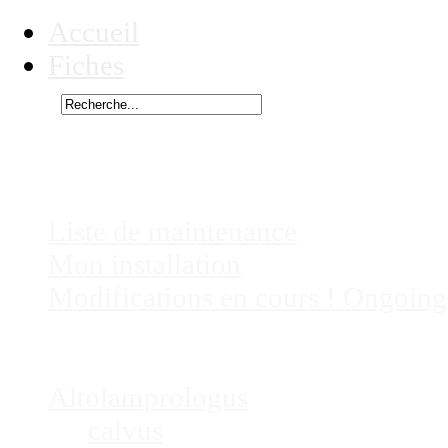
Accueil
Fiches
Rechercher
Vous êtes ici :
Lepidiolamprologus
Chez
Eric41
Liste de maintenance
Mon installation
Modifications en cours ! Ongoing
Fiches
Poissons
Altolamprologus
calvus