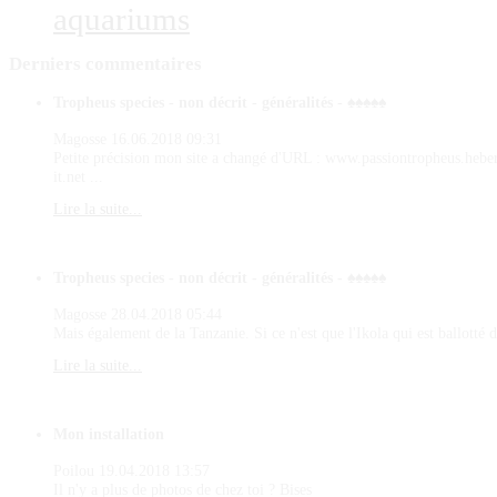
aquariums
Derniers
commentaires
Tropheus species - non décrit - généralités - ♠♠♠♠♠
Magosse
16.06.2018 09:31
Petite précision mon site a changé d'URL : www.passiontropheus.hebe
it.net ...
Lire la suite...
Tropheus species - non décrit - généralités - ♠♠♠♠♠
Magosse
28.04.2018 05:44
Mais également de la Tanzanie. Si ce n'est que l'Ikola qui est ballotté d
Lire la suite...
Mon installation
Poilou
19.04.2018 13:57
Il n'y a plus de photos de chez toi ? Bises