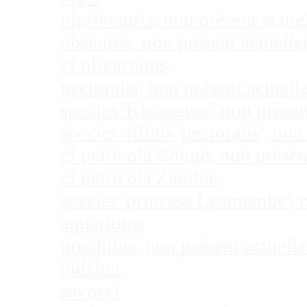
nigriventris, non présent act
obscurus, non présent actuel
cf olivaceous
pectoralis, non présent actue
species 'Kisongwa', non prése
species affinis 'pectoralis', 
cf petricola Congo, non prése
cf petricola Zambie
species 'princess Lyamembe', 
aquariums
prochilus, non présent actuel
pulcher
savoryi