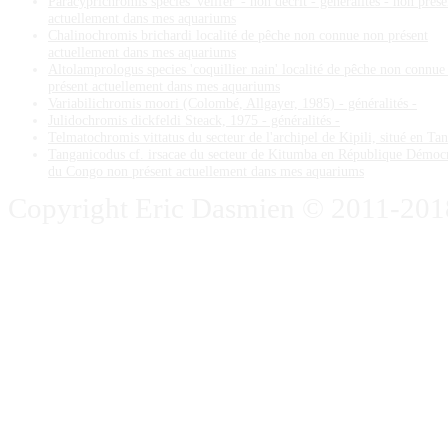
Paracyprichromis species 'velifer' - non décrit - généralités - non prése
actuellement dans mes aquariums
Chalinochromis brichardi localité de pêche non connue non présent
actuellement dans mes aquariums
Altolamprologus species 'coquillier nain' localité de pêche non connue
présent actuellement dans mes aquariums
Variabilichromis moori (Colombé, Allgayer, 1985) - généralités -
Julidochromis dickfeldi Steack, 1975 - généralités -
Telmatochromis vittatus du secteur de l'archipel de Kipili, situé en Ta
Tanganicodus cf. irsacae du secteur de Kitumba en République Démoc
du Congo non présent actuellement dans mes aquariums
Copyright Eric Dasmien © 2011-2018. 