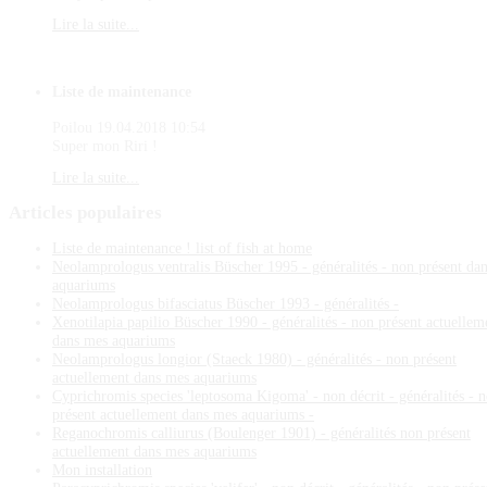
Lire la suite...
Liste de maintenance
Poilou
19.04.2018 10:54
Super mon Riri !
Lire la suite...
Articles
populaires
Liste de maintenance ! list of fish at home
Neolamprologus ventralis Büscher 1995 - généralités - non présent da
aquariums
Neolamprologus bifasciatus Büscher 1993 - généralités -
Xenotilapia papilio Büscher 1990 - généralités - non présent actuellem
dans mes aquariums
Neolamprologus longior (Staeck 1980) - généralités - non présent
actuellement dans mes aquariums
Cyprichromis species 'leptosoma Kigoma' - non décrit - généralités - 
présent actuellement dans mes aquariums -
Reganochromis calliurus (Boulenger 1901) - généralités non présent
actuellement dans mes aquariums
Mon installation