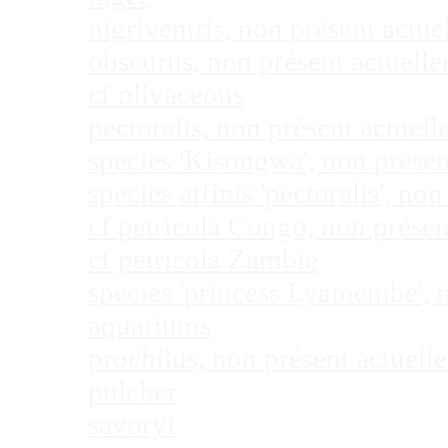
nigriventris, non présent act
obscurus, non présent actuel
cf olivaceous
pectoralis, non présent actue
species 'Kisongwa', non prése
species affinis 'pectoralis', 
cf petricola Congo, non prése
cf petricola Zambie
species 'princess Lyamembe', 
aquariums
prochilus, non présent actuel
pulcher
savoryi