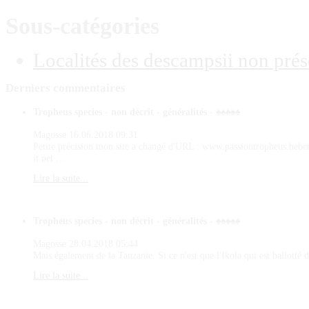
Sous-catégories
Localités des descampsii non pré
Derniers
commentaires
Tropheus species - non décrit - généralités - ♠♠♠♠♠
Magosse
16.06.2018 09:31
Petite précision mon site a changé d'URL : www.passiontropheus.hebe
it.net ...
Lire la suite...
Tropheus species - non décrit - généralités - ♠♠♠♠♠
Magosse
28.04.2018 05:44
Mais également de la Tanzanie. Si ce n'est que l'Ikola qui est ballotté d
Lire la suite...