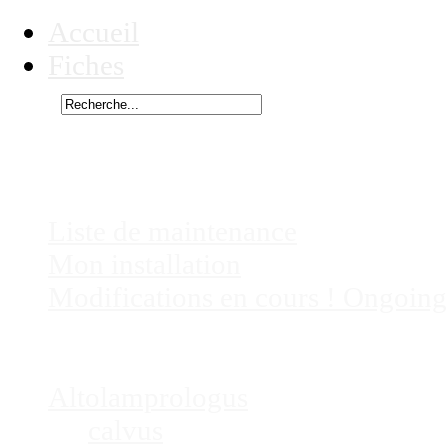
Accueil
Fiches
Rechercher
Vous êtes ici :
Ectodus, non présent 
Chez
Eric41
Liste de maintenance
Mon installation
Modifications en cours ! Ongoing
Fiches
Poissons
Altolamprologus
calvus