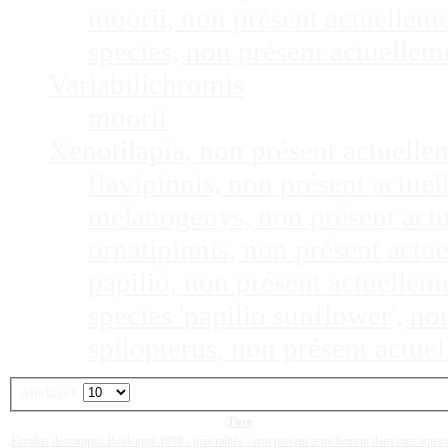
moorii, non présent actuellem
species, non présent actuelle
Variabilichromis
moorii
Xenotilapia, non présent actuell
flavipinnis, non présent actu
melanogenys, non présent act
ornatipinnis, non présent act
papilio, non présent actuelle
species 'papilio sunflower', n
spilopterus, non présent actu
Affichage #
Titre
Ectodus descampsii Boulenger 1898 - généralités - non présent actuellement dans mes aqua