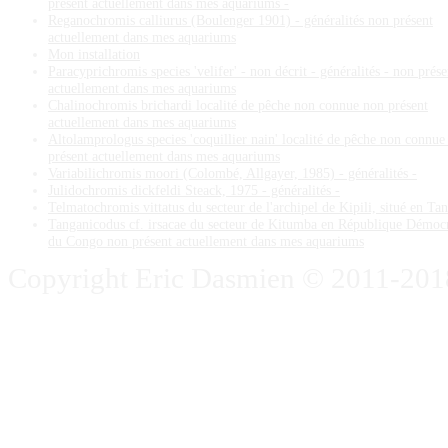
présent actuellement dans mes aquariums -
Reganochromis calliurus (Boulenger 1901) - généralités non présent
actuellement dans mes aquariums
Mon installation
Paracyprichromis species 'velifer' - non décrit - généralités - non prése
actuellement dans mes aquariums
Chalinochromis brichardi localité de pêche non connue non présent
actuellement dans mes aquariums
Altolamprologus species 'coquillier nain' localité de pêche non connue
présent actuellement dans mes aquariums
Variabilichromis moori (Colombé, Allgayer, 1985) - généralités -
Julidochromis dickfeldi Steack, 1975 - généralités -
Telmatochromis vittatus du secteur de l'archipel de Kipili, situé en Ta
Tanganicodus cf. irsacae du secteur de Kitumba en République Démoc
du Congo non présent actuellement dans mes aquariums
Copyright Eric Dasmien © 2011-2018. 