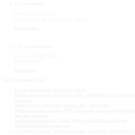
Mon installation
Poilou
19.04.2018 13:57
Il n'y a plus de photos de chez toi ? Bises
Lire la suite...
Liste de maintenance
Poilou
19.04.2018 10:54
Super mon Riri !
Lire la suite...
Articles
populaires
Liste de maintenance ! list of fish at home
Neolamprologus ventralis Büscher 1995 - généralités - non présent da
aquariums
Neolamprologus bifasciatus Büscher 1993 - généralités -
Xenotilapia papilio Büscher 1990 - généralités - non présent actuellem
dans mes aquariums
Neolamprologus longior (Staeck 1980) - généralités - non présent
actuellement dans mes aquariums
Cyprichromis species 'leptosoma Kigoma' - non décrit - généralités - 