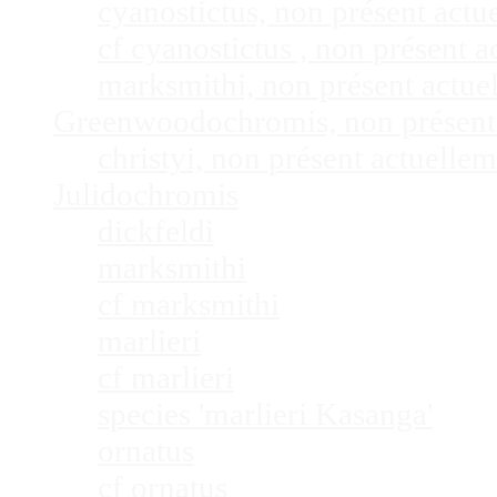
cyanostictus, non présent act
cf cyanostictus , non présent
marksmithi, non présent actu
Greenwoodochromis, non présent
christyi, non présent actuell
Julidochromis
dickfeldi
marksmithi
cf marksmithi
marlieri
cf marlieri
species 'marlieri Kasanga'
ornatus
cf ornatus