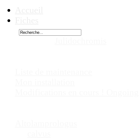
Accueil
Fiches
Rechercher
Vous êtes ici :
Julidochromis
species
Chez
Eric41
Liste de maintenance
Mon installation
Modifications en cours ! Ongoing
Fiches
Poissons
Altolamprologus
calvus