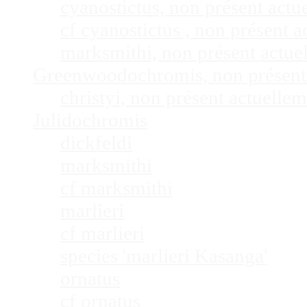
cyanostictus, non présent act
cf cyanostictus , non présent
marksmithi, non présent actu
Greenwoodochromis, non présent
christyi, non présent actuell
Julidochromis
dickfeldi
marksmithi
cf marksmithi
marlieri
cf marlieri
species 'marlieri Kasanga'
ornatus
cf ornatus