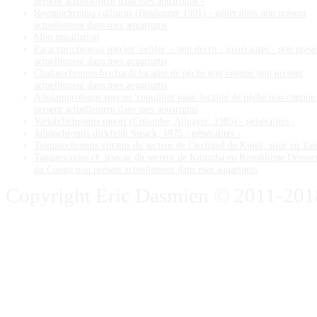
présent actuellement dans mes aquariums -
Reganochromis calliurus (Boulenger 1901) - généralités non présent
actuellement dans mes aquariums
Mon installation
Paracyprichromis species 'velifer' - non décrit - généralités - non prése
actuellement dans mes aquariums
Chalinochromis brichardi localité de pêche non connue non présent
actuellement dans mes aquariums
Altolamprologus species 'coquillier nain' localité de pêche non connue
présent actuellement dans mes aquariums
Variabilichromis moori (Colombé, Allgayer, 1985) - généralités -
Julidochromis dickfeldi Steack, 1975 - généralités -
Telmatochromis vittatus du secteur de l'archipel de Kipili, situé en Ta
Tanganicodus cf. irsacae du secteur de Kitumba en République Démoc
du Congo non présent actuellement dans mes aquariums
Copyright Eric Dasmien © 2011-2018. 