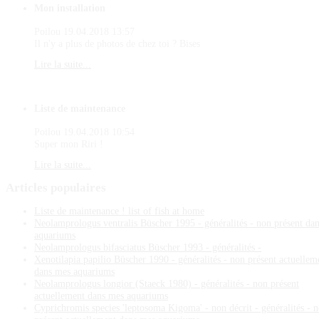
Mon installation
Poilou
19.04.2018 13:57
Il n'y a plus de photos de chez toi ? Bises
Lire la suite...
Liste de maintenance
Poilou
19.04.2018 10:54
Super mon Riri !
Lire la suite...
Articles
populaires
Liste de maintenance ! list of fish at home
Neolamprologus ventralis Büscher 1995 - généralités - non présent da
aquariums
Neolamprologus bifasciatus Büscher 1993 - généralités -
Xenotilapia papilio Büscher 1990 - généralités - non présent actuellem
dans mes aquariums
Neolamprologus longior (Staeck 1980) - généralités - non présent
actuellement dans mes aquariums
Cyprichromis species 'leptosoma Kigoma' - non décrit - généralités - 