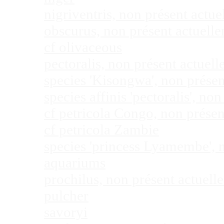
nigriventris, non présent act
obscurus, non présent actuel
cf olivaceous
pectoralis, non présent actue
species 'Kisongwa', non prése
species affinis 'pectoralis', 
cf petricola Congo, non prése
cf petricola Zambie
species 'princess Lyamembe', 
aquariums
prochilus, non présent actuel
pulcher
savoryi