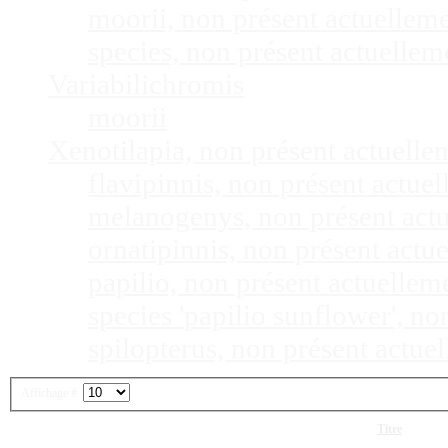
moorii, non présent actuellem
species, non présent actuelle
Variabilichromis
moorii
Xenotilapia, non présent actuell
flavipinnis, non présent actu
melanogenys, non présent act
ornatipinnis, non présent act
papilio, non présent actuelle
species 'papilio sunflower', n
spilopterus, non présent actu
Affichage #
Titre