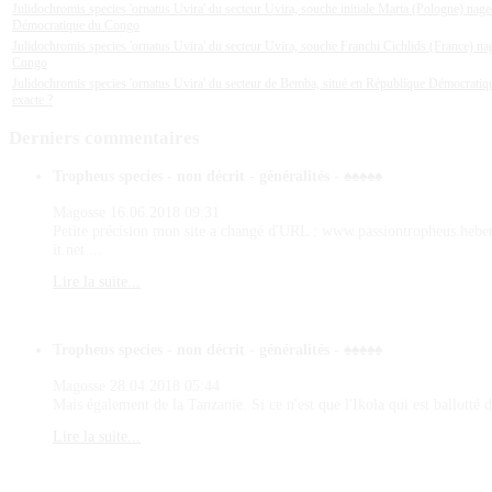
Julidochromis species 'ornatus Uvira' du secteur Uvira, souche initiale Marta (Pologne) nageo
Démocratique du Congo
Julidochromis species 'ornatus Uvira' du secteur Uvira, souche Franchi Cichlids (France) na
Congo
Julidochromis species 'ornatus Uvira' du secteur de Bemba, situé en République Démocratiq
exacte ?
Derniers
commentaires
Tropheus species - non décrit - généralités - ♠♠♠♠♠
Magosse
16.06.2018 09:31
Petite précision mon site a changé d'URL : www.passiontropheus.hebe
it.net ...
Lire la suite...
Tropheus species - non décrit - généralités - ♠♠♠♠♠
Magosse
28.04.2018 05:44
Mais également de la Tanzanie. Si ce n'est que l'Ikola qui est ballotté d
Lire la suite...