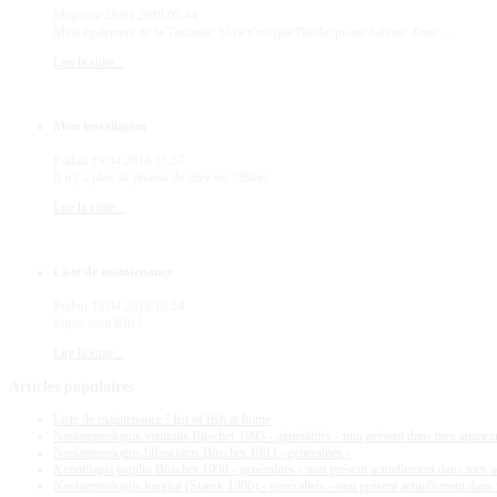
Magosse
28.04.2018 05:44
Mais également de la Tanzanie. Si ce n'est que l'Ikola qui est ballotté d'une ...
Lire la suite...
Mon installation
Poilou
19.04.2018 13:57
Il n'y a plus de photos de chez toi ? Bises
Lire la suite...
Liste de maintenance
Poilou
19.04.2018 10:54
Super mon Riri !
Lire la suite...
Articles
populaires
Liste de maintenance ! list of fish at home
Neolamprologus ventralis Büscher 1995 - généralités - non présent dans mes aquar
Neolamprologus bifasciatus Büscher 1993 - généralités -
Xenotilapia papilio Büscher 1990 - généralités - non présent actuellement dans mes 
Neolamprologus longior (Staeck 1980) - généralités - non présent actuellement dan