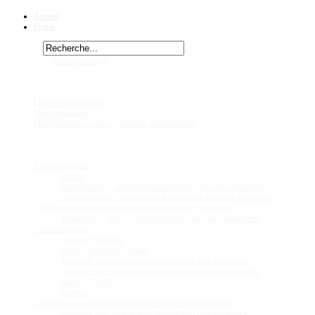
Accueil
Fiches
Rechercher
Vous êtes ici :
Neolamprologus
niger
Chez
Eric41
Liste de maintenance
Mon installation
Modifications en cours ! Ongoing modifications!
Fiches
Poissons
Altolamprologus
calvus
compressiceps, non présent actuellement dans mes aquariums
coquilliers nains, non présent actuellement dans mes aquariums
Callochromis, non présent actuellement dans mes aquariums
pleurospilus, non présent actuellement dans mes aquariums
Chalinochromis
species 'bifrenatus'
species 'bifrenatus striped'
brichardi, non présent actuellement dans mes aquariums
cyanophleps, non présent actuellement dans mes aquariums
species 'Ndobhoï'
popelini
Cyprichromis, non présent actuellement dans mes aquariums
coloratus, non présent actuellement dans mes aquariums