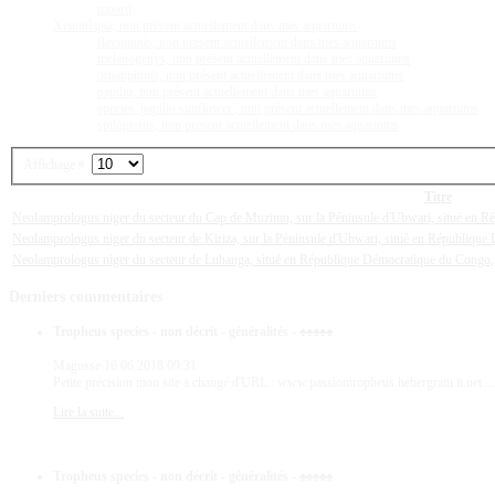
moorii
Xenotilapia, non présent actuellement dans mes aquariums
flavipinnis, non présent actuellement dans mes aquariums
melanogenys, non présent actuellement dans mes aquariums
ornatipinnis, non présent actuellement dans mes aquariums
papilio, non présent actuellement dans mes aquariums
species 'papilio sunflower', non présent actuellement dans mes aquariums
spilopterus, non présent actuellement dans mes aquariums
Affichage #
Titre
Neolamprologus niger du secteur du Cap de Muzimu, sur la Péninsule d'Ubwari, situé en 
Neolamprologus niger du secteur de Kiriza, sur la Péninsule d'Ubwari, situé en Républiqu
Neolamprologus niger du secteur de Luhanga, situé en République Démocratique du Congo,
Derniers
commentaires
Tropheus species - non décrit - généralités - ♠♠♠♠♠
Magosse
16.06.2018 09:31
Petite précision mon site a changé d'URL : www.passiontropheus.hebergratu it.net ...
Lire la suite...
Tropheus species - non décrit - généralités - ♠♠♠♠♠