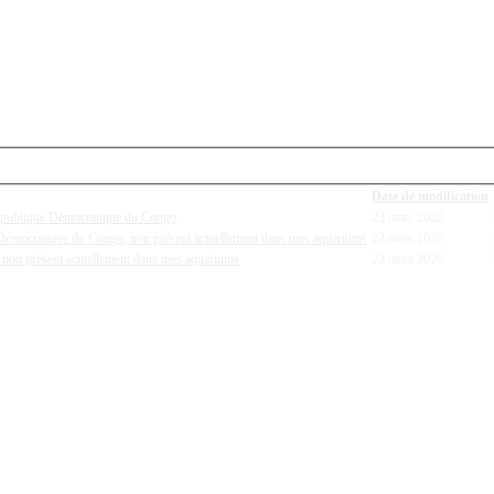
Date de modification
République Démocratique du Congo
23 mars 2026
e Démocratique du Congo, non présent actuellement dans mes aquariums
23 mars 2026
 non présent actuellement dans mes aquariums
23 mars 2026