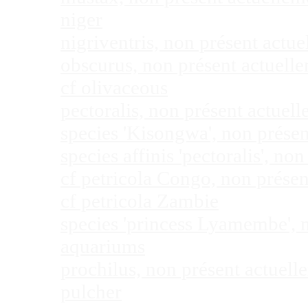
niger
nigriventris, non présent act
obscurus, non présent actuel
cf olivaceous
pectoralis, non présent actue
species 'Kisongwa', non prése
species affinis 'pectoralis', 
cf petricola Congo, non prése
cf petricola Zambie
species 'princess Lyamembe', 
aquariums
prochilus, non présent actuel
pulcher