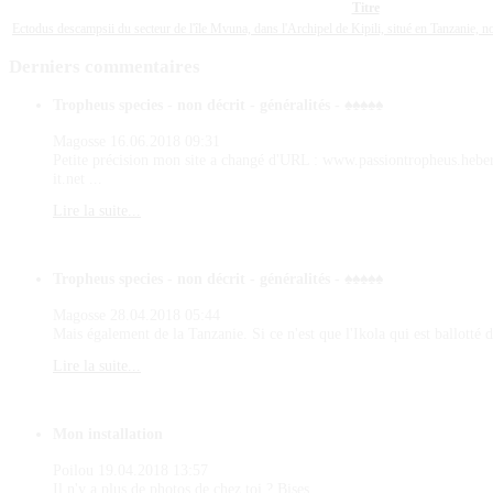
Titre
Ectodus descampsii du secteur de l'île Mvuna, dans l'Archipel de Kipili, situé en Tanzanie,
Derniers
commentaires
Tropheus species - non décrit - généralités - ♠♠♠♠♠
Magosse
16.06.2018 09:31
Petite précision mon site a changé d'URL : www.passiontropheus.hebe
it.net ...
Lire la suite...
Tropheus species - non décrit - généralités - ♠♠♠♠♠
Magosse
28.04.2018 05:44
Mais également de la Tanzanie. Si ce n'est que l'Ikola qui est ballotté d
Lire la suite...
Mon installation
Poilou
19.04.2018 13:57
Il n'y a plus de photos de chez toi ? Bises