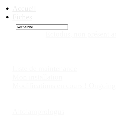
Accueil
Fiches
Rechercher
Vous êtes ici :
Ectodus, non présent 
descampsii, non présent actuellemen
Chez
Eric41
Liste de maintenance
Mon installation
Modifications en cours ! Ongoing
Fiches
Poissons
Altolamprologus