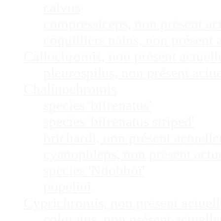
calvus
compressiceps, non présent a
coquilliers nains, non présen
Callochromis, non présent actuel
pleurospilus, non présent act
Chalinochromis
species 'bifrenatus'
species 'bifrenatus striped'
brichardi, non présent actuel
cyanophleps, non présent act
species 'Ndobhoï'
popelini
Cyprichromis, non présent actue
coloratus, non présent actuel