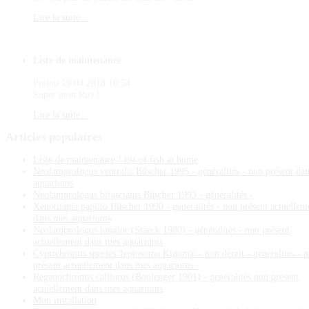
Lire la suite...
Liste de maintenance
Poilou
19.04.2018 10:54
Super mon Riri !
Lire la suite...
Articles
populaires
Liste de maintenance ! list of fish at home
Neolamprologus ventralis Büscher 1995 - généralités - non présent da
aquariums
Neolamprologus bifasciatus Büscher 1993 - généralités -
Xenotilapia papilio Büscher 1990 - généralités - non présent actuellem
dans mes aquariums
Neolamprologus longior (Staeck 1980) - généralités - non présent
actuellement dans mes aquariums
Cyprichromis species 'leptosoma Kigoma' - non décrit - généralités - 
présent actuellement dans mes aquariums -
Reganochromis calliurus (Boulenger 1901) - généralités non présent
actuellement dans mes aquariums
Mon installation