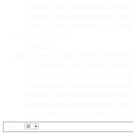
duboisi, non présent actuelle
moorii, non présent actuellem
species, non présent actuelle
Variabilichromis
moorii
Xenotilapia, non présent actuell
flavipinnis, non présent actu
melanogenys, non présent act
ornatipinnis, non présent act
papilio, non présent actuelle
species 'papilio sunflower', n
spilopterus, non présent actu
Affichage #