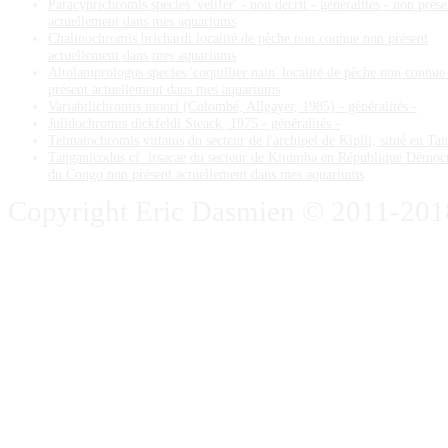
Paracyprichromis species 'velifer' - non décrit - généralités - non prése
actuellement dans mes aquariums
Chalinochromis brichardi localité de pêche non connue non présent
actuellement dans mes aquariums
Altolamprologus species 'coquillier nain' localité de pêche non connue
présent actuellement dans mes aquariums
Variabilichromis moori (Colombé, Allgayer, 1985) - généralités -
Julidochromis dickfeldi Steack, 1975 - généralités -
Telmatochromis vittatus du secteur de l'archipel de Kipili, situé en Ta
Tanganicodus cf. irsacae du secteur de Kitumba en République Démoc
du Congo non présent actuellement dans mes aquariums
Copyright Eric Dasmien © 2011-2018. 