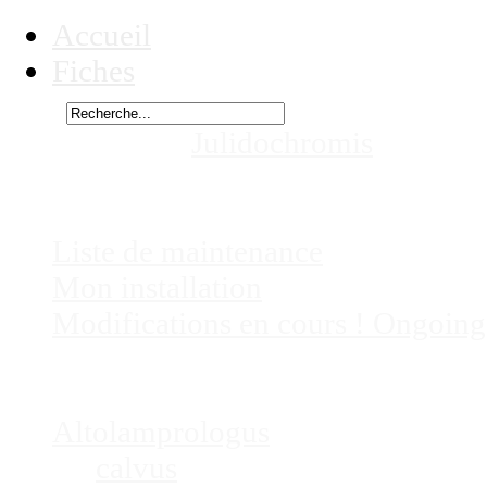
Accueil
Fiches
Rechercher
Vous êtes ici :
Julidochromis
species
Chez
Eric41
Liste de maintenance
Mon installation
Modifications en cours ! Ongoing
Fiches
Poissons
Altolamprologus
calvus