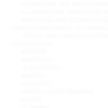
cyanostictus, non présent act
cf cyanostictus , non présent
marksmithi, non présent actu
Greenwoodochromis, non présent
christyi, non présent actuell
Julidochromis
dickfeldi
marksmithi
cf marksmithi
marlieri
cf marlieri
species 'marlieri Kasanga'
ornatus
cf ornatus