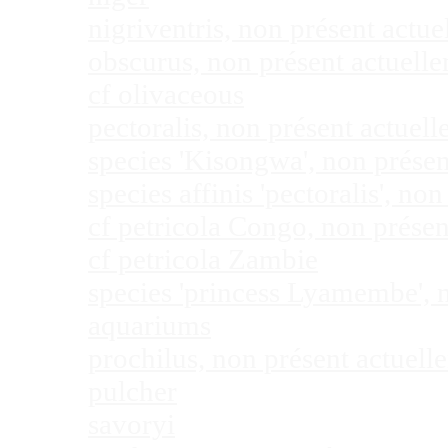
nigriventris, non présent act
obscurus, non présent actuel
cf olivaceous
pectoralis, non présent actue
species 'Kisongwa', non prése
species affinis 'pectoralis', 
cf petricola Congo, non prése
cf petricola Zambie
species 'princess Lyamembe', 
aquariums
prochilus, non présent actuel
pulcher
savoryi