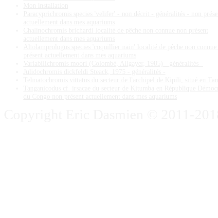
Mon installation
Paracyprichromis species 'velifer' - non décrit - généralités - non prése
actuellement dans mes aquariums
Chalinochromis brichardi localité de pêche non connue non présent
actuellement dans mes aquariums
Altolamprologus species 'coquillier nain' localité de pêche non connue
présent actuellement dans mes aquariums
Variabilichromis moori (Colombé, Allgayer, 1985) - généralités -
Julidochromis dickfeldi Steack, 1975 - généralités -
Telmatochromis vittatus du secteur de l'archipel de Kipili, situé en Ta
Tanganicodus cf. irsacae du secteur de Kitumba en République Démoc
du Congo non présent actuellement dans mes aquariums
Copyright Eric Dasmien © 2011-2018. 