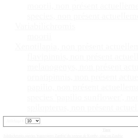
moorii, non présent actuellem
species, non présent actuelle
Variabilichromis
moorii
Xenotilapia, non présent actuell
flavipinnis, non présent actu
melanogenys, non présent act
ornatipinnis, non présent act
papilio, non présent actuelle
species 'papilio sunflower', n
spilopterus, non présent actu
Affichage #
Titre
Julidochromis species 'transcriptus Zambie' du secteur de Kombe, situé en Zambie