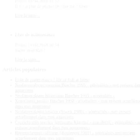
Poilou
19.04.2018 13:57
Il n'y a plus de photos de chez toi ? Bises
Lire la suite...
Liste de maintenance
Poilou
19.04.2018 10:54
Super mon Riri !
Lire la suite...
Articles
populaires
Liste de maintenance ! list of fish at home
Neolamprologus ventralis Büscher 1995 - généralités - non présent da
aquariums
Neolamprologus bifasciatus Büscher 1993 - généralités -
Xenotilapia papilio Büscher 1990 - généralités - non présent actuellem
dans mes aquariums
Neolamprologus longior (Staeck 1980) - généralités - non présent
actuellement dans mes aquariums
Cyprichromis species 'leptosoma Kigoma' - non décrit - généralités - 
présent actuellement dans mes aquariums -
Reganochromis calliurus (Boulenger 1901) - généralités non présent
actuellement dans mes aquariums