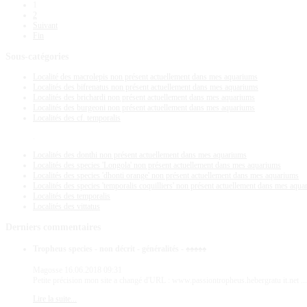
1
2
Suivant
Fin
Sous-catégories
Localité des macrolepis non présent actuellement dans mes aquariums
Localités des bifrenatus non présent actuellement dans mes aquariums
Localités des brichardi non présent actuellement dans mes aquariums
Localités des burgeoni non présent actuellement dans mes aquariums
Localités des cf. temporalis
.
Localités des donthi non présent actuellement dans mes aquariums
Localités des species 'Longola' non présent actuellement dans mes aquariums
Localités des species 'dhonti orange' non présent actuellement dans mes aquariums
Localités des species 'temporalis coquilliers' non présent actuellement dans mes aqu
Localités des temporalis
Localités des vittatus
Derniers
commentaires
Tropheus species - non décrit - généralités - ♠♠♠♠♠
Magosse
16.06.2018 09:31
Petite précision mon site a changé d'URL : www.passiontropheus.hebergratu it.net ...
Lire la suite...