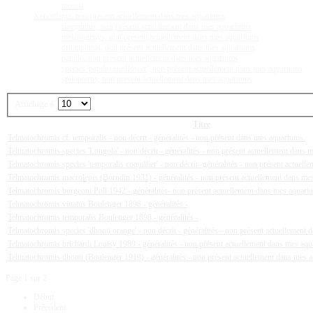
moorii
Xenotilapia, non présent actuellement dans mes aquariums
flavipinnis, non présent actuellement dans mes aquariums
melanogenys, non présent actuellement dans mes aquariums
ornatipinnis, non présent actuellement dans mes aquariums
papilio, non présent actuellement dans mes aquariums
species 'papilio sunflower', non présent actuellement dans mes aquariums
spilopterus, non présent actuellement dans mes aquariums
Affichage #
Titre
Telmatochromis cf. temporalis - non décrit - généralités - non présent dans mes aquariums.
Telmatochromis species 'Longola' - non décrit - généralités - non présent actuellement dans
Telmatochromis species 'temporalis coquillier' - non décrit- généralités - non présent actuel
Telmatochromis macrolepis (Borodin 1931) - généralités - non présent actuellement dans me
Telmatochromis burgeoni Poll 1942 - généralités- non présent actuellement dans mes aquari
Telmatochromis vittatus Boulenger 1898 - généralités -
Telmatochromis temporalis Boulenger 1898 - généralités -
Telmatochromis species 'dhonti orange' - non décrit - généralités - non présent actuellement
Telmatochromis brichardi Louisy 1989 - généralités - non présent actuellement dans mes aq
Telmatochromis dhonti (Boulenger 1919) - généralités - non présent actuellement dans mes 
Page 1 sur 2
Début
Précédent