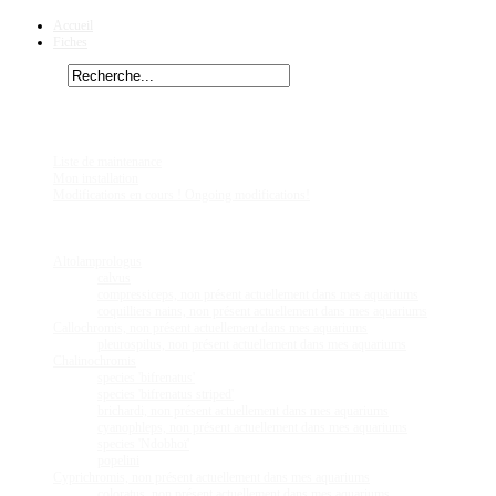
Accueil
Fiches
Rechercher
Vous êtes ici :
Telmatochromis
Chez
Eric41
Liste de maintenance
Mon installation
Modifications en cours ! Ongoing modifications!
Fiches
Poissons
Altolamprologus
calvus
compressiceps, non présent actuellement dans mes aquariums
coquilliers nains, non présent actuellement dans mes aquariums
Callochromis, non présent actuellement dans mes aquariums
pleurospilus, non présent actuellement dans mes aquariums
Chalinochromis
species 'bifrenatus'
species 'bifrenatus striped'
brichardi, non présent actuellement dans mes aquariums
cyanophleps, non présent actuellement dans mes aquariums
species 'Ndobhoï'
popelini
Cyprichromis, non présent actuellement dans mes aquariums
coloratus, non présent actuellement dans mes aquariums