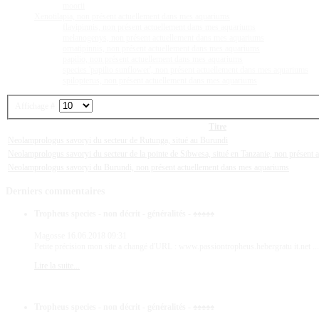
moorii
Xenotilapia, non présent actuellement dans mes aquariums
flavipinnis, non présent actuellement dans mes aquariums
melanogenys, non présent actuellement dans mes aquariums
ornatipinnis, non présent actuellement dans mes aquariums
papilio, non présent actuellement dans mes aquariums
species 'papilio sunflower', non présent actuellement dans mes aquariums
spilopterus, non présent actuellement dans mes aquariums
Affichage #
Titre
Neolamprologus savoryi du secteur de Rutunga, situé au Burundi
Neolamprologus savoryi du secteur de la pointe de Sibwesa, situé en Tanzanie, non présent
Neolamprologus savoryi du Burundi, non présent actuellement dans mes aquariums
Derniers
commentaires
Tropheus species - non décrit - généralités - ♠♠♠♠♠
Magosse
16.06.2018 09:31
Petite précision mon site a changé d'URL : www.passiontropheus.hebergratu it.net ...
Lire la suite...
Tropheus species - non décrit - généralités - ♠♠♠♠♠