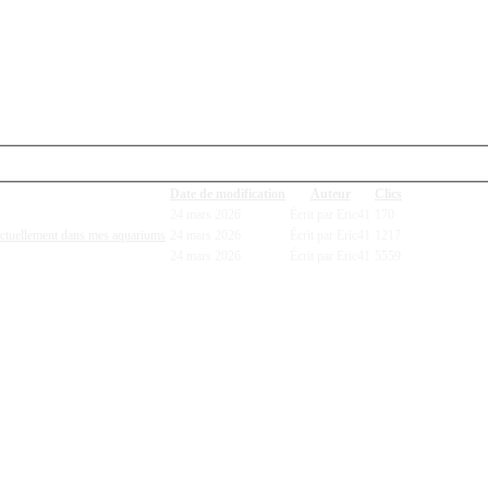
Date de modification
Auteur
Clics
24 mars 2026
Écrit par Eric41
170
 actuellement dans mes aquariums
24 mars 2026
Écrit par Eric41
1217
24 mars 2026
Écrit par Eric41
5559