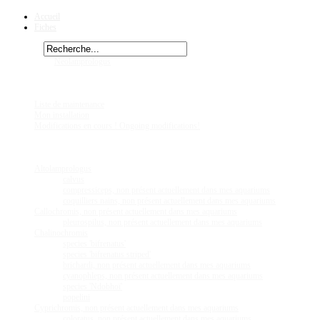
Accueil
Fiches
Rechercher
Vous êtes ici :
Neolamprologus
savoryi
Chez
Eric41
Liste de maintenance
Mon installation
Modifications en cours ! Ongoing modifications!
Fiches
Poissons
Altolamprologus
calvus
compressiceps, non présent actuellement dans mes aquariums
coquilliers nains, non présent actuellement dans mes aquariums
Callochromis, non présent actuellement dans mes aquariums
pleurospilus, non présent actuellement dans mes aquariums
Chalinochromis
species 'bifrenatus'
species 'bifrenatus striped'
brichardi, non présent actuellement dans mes aquariums
cyanophleps, non présent actuellement dans mes aquariums
species 'Ndobhoï'
popelini
Cyprichromis, non présent actuellement dans mes aquariums
coloratus, non présent actuellement dans mes aquariums