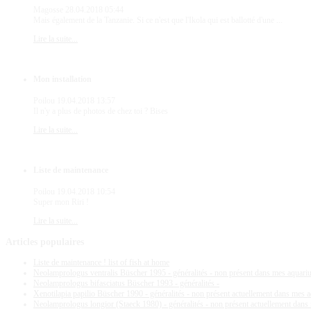
Magosse
28.04.2018 05:44
Mais également de la Tanzanie. Si ce n'est que l'Ikola qui est ballotté d'une ...
Lire la suite...
Mon installation
Poilou
19.04.2018 13:57
Il n'y a plus de photos de chez toi ? Bises
Lire la suite...
Liste de maintenance
Poilou
19.04.2018 10:54
Super mon Riri !
Lire la suite...
Articles
populaires
Liste de maintenance ! list of fish at home
Neolamprologus ventralis Büscher 1995 - généralités - non présent dans mes aquar
Neolamprologus bifasciatus Büscher 1993 - généralités -
Xenotilapia papilio Büscher 1990 - généralités - non présent actuellement dans mes 
Neolamprologus longior (Staeck 1980) - généralités - non présent actuellement dan