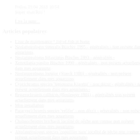
Poilou
19.04.2018 10:54
Super mon Riri !
Lire la suite...
Articles
populaires
Liste de maintenance ! list of fish at home
Neolamprologus ventralis Büscher 1995 - généralités - non présent da
aquariums
Neolamprologus bifasciatus Büscher 1993 - généralités -
Xenotilapia papilio Büscher 1990 - généralités - non présent actuellem
dans mes aquariums
Neolamprologus longior (Staeck 1980) - généralités - non présent
actuellement dans mes aquariums
Cyprichromis species 'leptosoma Kigoma' - non décrit - généralités - 
présent actuellement dans mes aquariums -
Reganochromis calliurus (Boulenger 1901) - généralités non présent
actuellement dans mes aquariums
Mon installation
Paracyprichromis species 'velifer' - non décrit - généralités - non prése
actuellement dans mes aquariums
Chalinochromis brichardi localité de pêche non connue non présent
actuellement dans mes aquariums
Altolamprologus species 'coquillier nain' localité de pêche non connue
présent actuellement dans mes aquariums