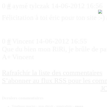
0
#
aymé tylczak
14-06-2012 16:56
Félicitation à toi éric pour ton site
0
#
Vincent
14-06-2012 16:55
Que du bien mon RiRi, je brûle de par
A+ Vincent
Rafraîchir la liste des commentaires
S’abonner au flux RSS pour les comme
J
Derniers
commentaires
Tropheus species - non décrit - généralités - ♠♠♠♠♠