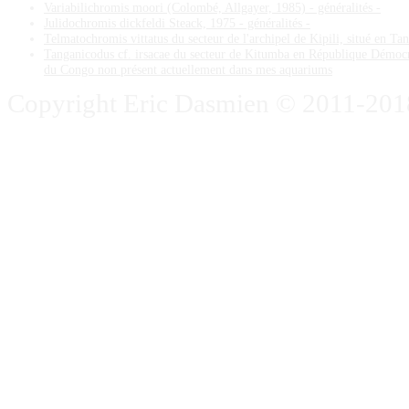
Variabilichromis moori (Colombé, Allgayer, 1985) - généralités -
Julidochromis dickfeldi Steack, 1975 - généralités -
Telmatochromis vittatus du secteur de l'archipel de Kipili, situé en Ta
Tanganicodus cf. irsacae du secteur de Kitumba en République Démoc
du Congo non présent actuellement dans mes aquariums
Copyright Eric Dasmien © 2011-2018. 