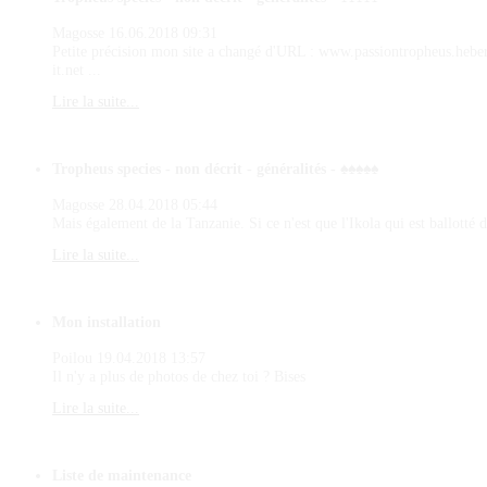
Magosse
16.06.2018 09:31
Petite précision mon site a changé d'URL : www.passiontropheus.hebe
it.net ...
Lire la suite...
Tropheus species - non décrit - généralités - ♠♠♠♠♠
Magosse
28.04.2018 05:44
Mais également de la Tanzanie. Si ce n'est que l'Ikola qui est ballotté d
Lire la suite...
Mon installation
Poilou
19.04.2018 13:57
Il n'y a plus de photos de chez toi ? Bises
Lire la suite...
Liste de maintenance